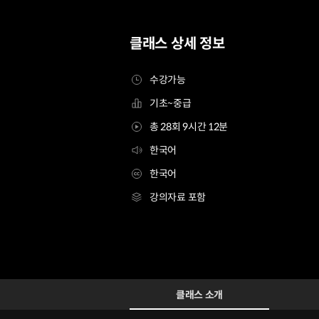
클래스 상세 정보
수강가능
기초~중급
총 28회 9시간 12분
한국어
한국어
강의자료 포함
3D 애니메이터 알렉스 문
Configuration Information Shortcuts
Details
클래스 소개
클래스 소개