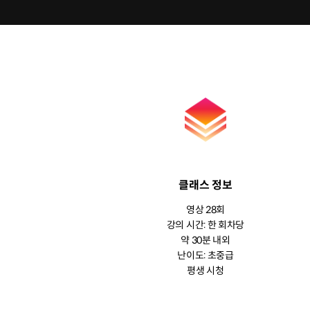
클래스 정보
영상 28회
강의 시간: 한 회차당
약 30분 내외
난이도: 초중급
평생 시청