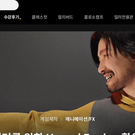
수강후기
클래스컷
얼리버드
콜로소캠프
일러전용관
게임제작
애니메이션/FX