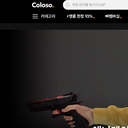
콜로소
Search Input
카테고리
⚡앵콜 한정 93%
📢멤버십
Coloso Menu