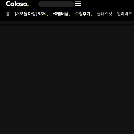
콜로소
콜로소 소개
업무 영역
보상과 지원
채용과정
홈
[⚠️오늘 마감] 93%
📢멤버십
수강후기
클래스컷
얼리버드
Coloso Menu