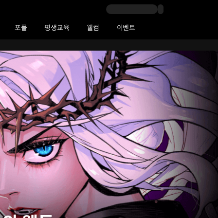
포폴
평생교육
웰컴
이벤트