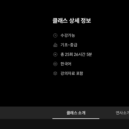
클래스 상세 정보
수강가능
기초~중급
총 25회 26시간 5분
한국어
강의자료 포함
웹툰작가 임리나
Configuration Information Shortcuts
Details
클래스 소개
연사소
클래스 소개