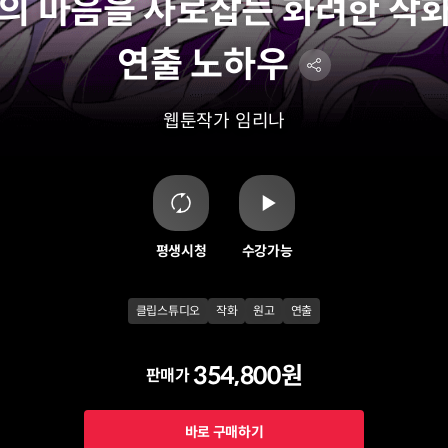
의 마음을 사로잡는 화려한 작
연출 노하우
웹툰작가
임리나
평생시청
수강가능
클립스튜디오
작화
원고
연출
354,800원
판매가
바로 구매하기