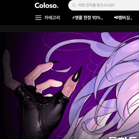
콜로소
Search Input
카테고리
⚡앵콜 한정 93%
📢멤버십
Coloso Menu