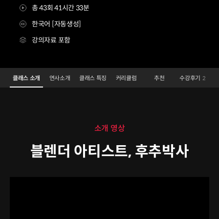
총 43회 41시간 33분
한국어 [자동생성]
강의자료 포함
블렌더 아티스트 후추박사
Configuration Information Shortcuts
Details
클래스 소개
연사소개
클래스 특징
커리큘럼
추천
수강후기
2
클래스 소개
소개 영상
블렌더 아티스트, 후추박사