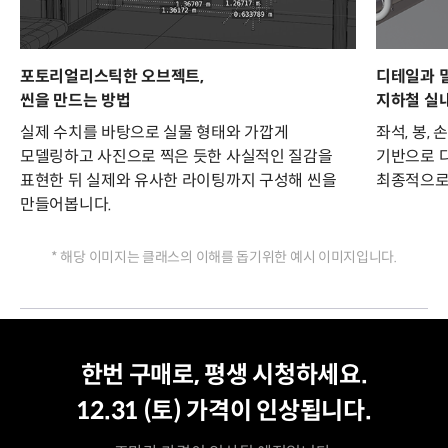
포토리얼리스틱한 오브젝트,
디테일과 
씬을 만드는 방법
지하철 실내
실제 수치를 바탕으로 실물 형태와 가깝게
좌석, 봉,
모델링하고 사진으로 찍은 듯한 사실적인 질감을
기반으로 
표현한 뒤 실제와 유사한 라이팅까지 구성해 씬을
최종적으로 
만들어봅니다.
* 해당 이미지는 클래스의 이해를 돕기위한 예시 이미지입니다.
평생 수강
최저가
한번 구매로, 평생 시청하세요.
12.31 (토)
가격이 인상됩니다.