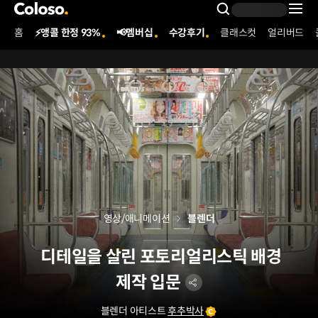
콜로소
Search Inpu
홈
⚡앵콜 한정 93%
📢멤버십
수강후기
클래스컷
얼리버드
Coloso Menu
영상/애니메이션
블렌더
디테일을 살린 포토리얼리스틱 배경
제작 입문
블렌더 아티스트
후추박사