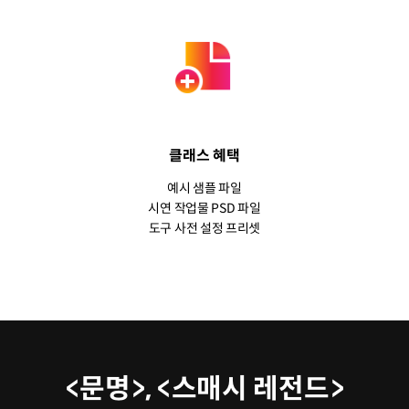
클래스 혜택
예시 샘플 파일
시연 작업물 PSD 파일
도구 사전 설정 프리셋
<문명>, <스매시 레전드>