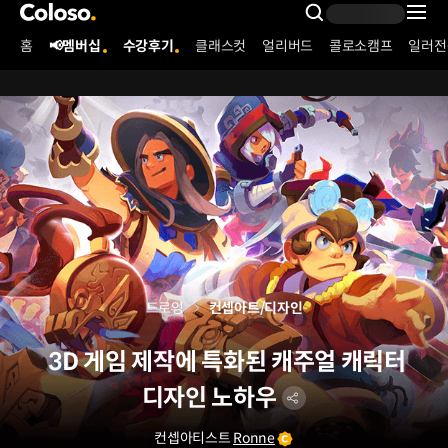
콜로소
Search Inpu
홈
📢멤버십
수강후기
클래스컷
얼리버드
콜로소캠프
일러전
Coloso Menu
드로잉
컨셉아트/디자인
3D 게임 제작에 특화된 캐주얼 캐릭터
디자인 노하우
컨셉아티스트
Ronne