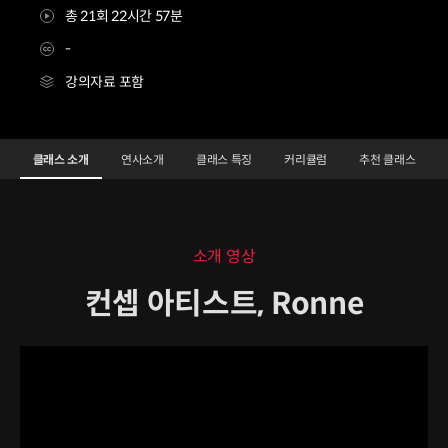
총 21회 22시간 57분
-
강의자료 포함
컨셉아티스트 Ronne
Configuration Information Shortcuts
Details
클래스 소개
연사소개
클래스 특징
커리큘럼
추천 클래스
클래스 소개
소개 영상
컨셉 아티스트, Ronne