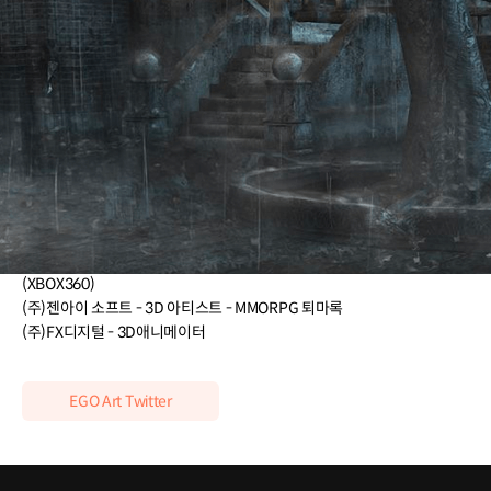
이력 및 경력
전) 경민대학교 전임 교수
(주)혼소프트 - 트랙 제작 실장 - 현대 자동차 VR
(주)트리니티 게임즈 - 아트 디렉터 - SD 건담 넥스트 레볼루션
(주)바른손 게임즈 - 아트 디렉터 - 프로젝트 A
남코 반다이 아메리카 U.S.A - 3D 배경 리드 아티스트 - 아프로 사무라이
(PS3), 드래곤볼(PSP), 스플레터 하우스(PS3)
액티비전 하이문 스튜디오 U.S.A - 3D 배경 아티스트 - 본 아이덴티티
(XBOX360)
(주)젠아이 소프트 - 3D 아티스트 - MMORPG 퇴마록
(주)FX디지털 - 3D애니메이터
EGO Art Twitter
클래스 특징