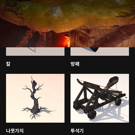
칼
방패
나뭇가지
투석기