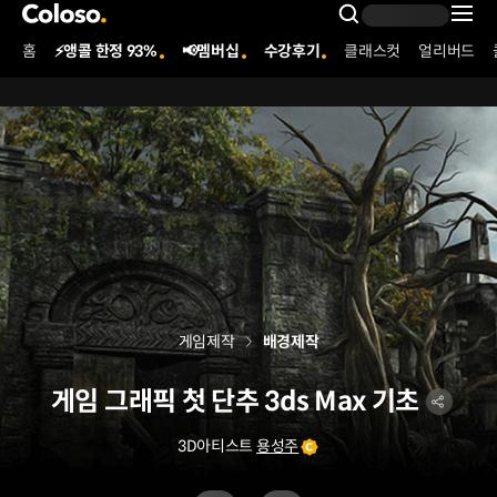
콜로소
Search Inpu
홈
⚡앵콜 한정 93%
📢멤버십
수강후기
클래스컷
얼리버드
Coloso Menu
게임제작
배경제작
게임 그래픽 첫 단추 3ds Max 기초
3D아티스트
용성주