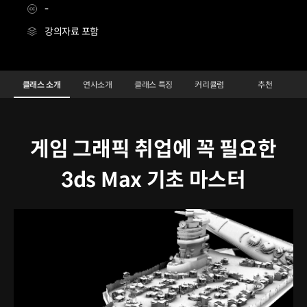
-
강의자료 포함
3D아티스트 용성주
Configuration Information Shortcuts
Details
클래스 소개
연사소개
클래스 특징
커리큘럼
추천
클래스 소개
게임 그래픽 취업에 꼭 필요한
3ds Max 기초 마스터