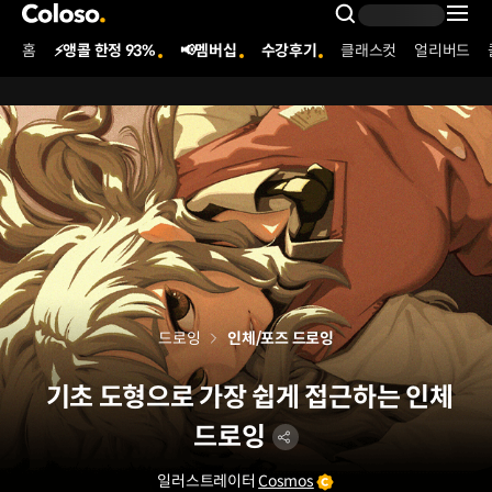
콜로소
Search Inpu
홈
⚡앵콜 한정 93%
📢멤버십
수강후기
클래스컷
얼리버드
Coloso Menu
드로잉
인체/포즈 드로잉
기초 도형으로 가장 쉽게 접근하는 인체
드로잉
일러스트레이터
Cosmos