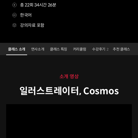
총 22회 34시간 26분
한국어
강의자료 포함
일러스트레이터 Cosmos
Configuration Information Shortcuts
Details
클래스 소개
연사소개
클래스 특징
커리큘럼
수강후기
추천 클래스
2
클래스 소개
소개 영상
일러스트레이터, Cosmos