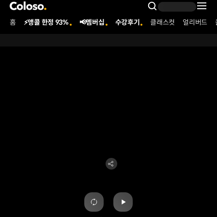
콜로소
Search Inpu
홈
⚡앵콜 한정 93%
📢멤버십
수강후기
클래스컷
얼리버드
Coloso Menu