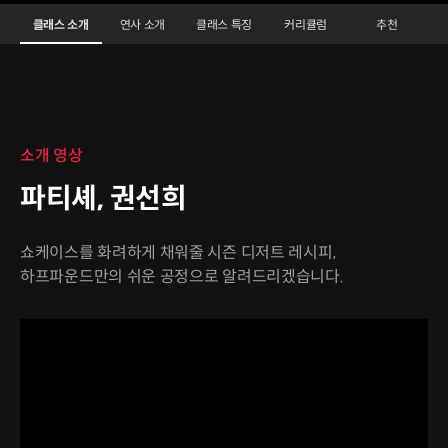
[빵모닝100일기간제] 파티셰 권선희3
Configuration Information Shortcuts
Details
클래스 소개
연사 소개
클래스 특징
커리큘럼
추천
클래스 소개
소개 영상
파티셰, 권선희
쇼케이스를 화려하게 채워줄 시즌 디저트 레시피,
하프파운드만의 쉬운 공정으로 알려드리겠습니다.