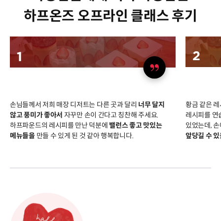
하프온즈 오프라인 클래스 후기
손님들께서 저희 매장 디저트는 다른 곳과 달리
너무 달지
황금 같은 
않고 풍미가 좋아서
자꾸만 손이 간다고 칭찬해 주세요.
레시피를 연
하프파운드의 레시피를 만난 덕분에
밸런스 좋고 맛있는
있었는데, 손
메뉴들을
만들 수 있게 된 것 같아 행복합니다.
앞당길 수 있