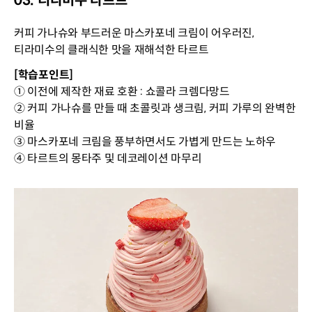
03. 티라미수 타르트
커피 가나슈와 부드러운 마스카포네 크림이 어우러진,
티라미수의 클래식한 맛을 재해석한 타르트
[학습포인트]
① 이전에 제작한 재료 호환 : 쇼콜라 크렘다망드
② 커피 가나슈를 만들 때 초콜릿과 생크림, 커피 가루의 완벽한
비율
③ 마스카포네 크림을 풍부하면서도 가볍게 만드는 노하우
④ 타르트의 몽타주 및 데코레이션 마무리