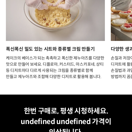
폭신폭신 밀도 있는 시트와 종류별 크림 만들기
다양한 생과
케이크의 베이스가 되는 촉촉하고 폭신한 제누아즈를 다양한
손질과 저장이
맛으로 만들어 보세요. 디플로마, 커스터드, 마스카포네, 샹티
디저트에 활
등 디저트마다 다르게 사용되는 크림을 종류별로 함께
손질법과 과
만들고 제누아즈와 조합해 다양한 디저트로 활용해 봅니다.
방법까지 꼼
평생 수강
최저가
한번 구매로, 평생 시청하세요.
undefined undefined
가격이