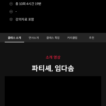
총 10회 4시간 19분
-
강의자료 포함
파티셰 임다솜
Configuration Information Shortcuts
Details
클래스 소개
연사소개
클래스 특징
커리큘럼
추천
클래스 소개
소개 영상
파티셰, 임다솜