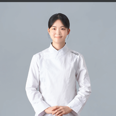
파티셰 임다솜
현) 포포민즈낫띵 오너 파티셰
전) 누데이크 R&D 연구원
이력 및 경력
- SPC 에꼴 르노뜨르 수료
- 파리 에꼴 르노뜨르 연수 수료