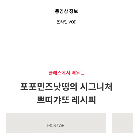
동영상 정보
온라인 VOD
클래스에서 배우는
포포민즈낫띵의 시그니처
쁘띠갸또 레시피