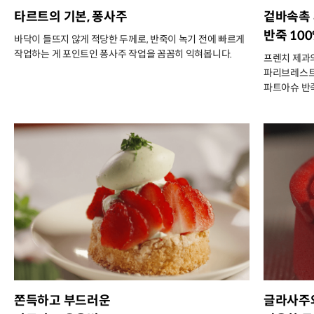
타르트의 기본, 퐁사주
겉바속촉
반죽 10
바닥이 들뜨지 않게 적당한 두께로, 반죽이 녹기 전에 빠르게
작업하는 게 포인트인 퐁사주 작업을 꼼꼼히 익혀봅니다.
프렌치 제과의
파리브레스트
파트아슈 반
쫀득하고 부드러운
글라사주