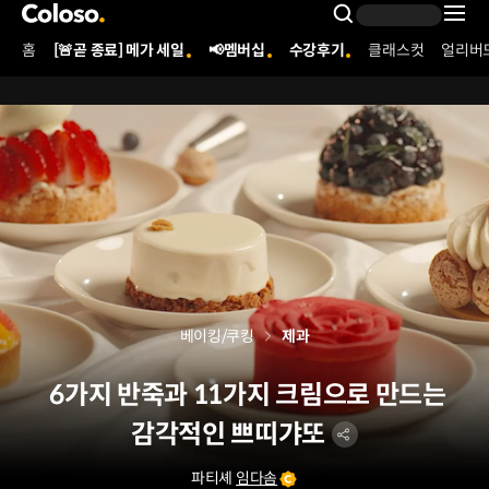
콜로소
Search Inpu
홈
[🚨곧 종료] 메가 세일
📢멤버십
수강후기
클래스컷
얼리버
Coloso Menu
베이킹/쿠킹
제과
6가지 반죽과 11가지 크림으로 만드는
감각적인 쁘띠갸또
파티셰
임다솜