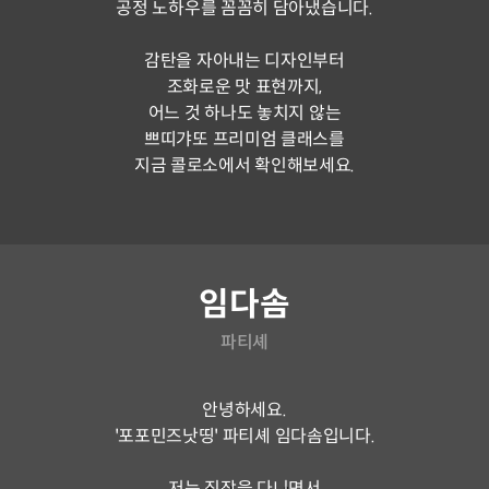
공정 노하우를 꼼꼼히 담아냈습니다.
감탄을 자아내는 디자인부터
조화로운 맛 표현까지,
어느 것 하나도 놓치지 않는
쁘띠갸또 프리미엄 클래스를
지금 콜로소에서 확인해보세요.
연사소개
임다솜
파티셰
안녕하세요.
'포포민즈낫띵' 파티셰 임다솜입니다.
저는 직장을 다니면서