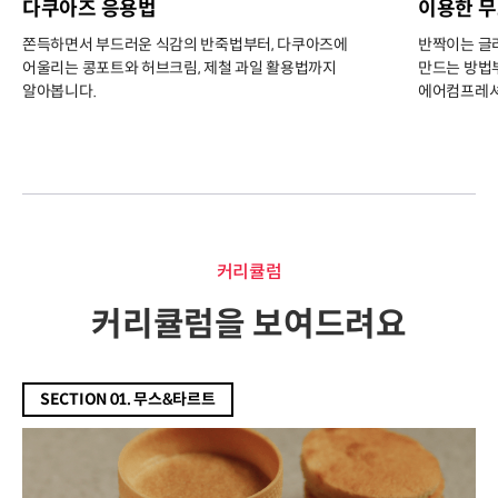
다쿠아즈 응용법
이용한 
쫀득하면서 부드러운 식감의 반죽법부터, 다쿠아즈에
반짝이는 글
어울리는 콩포트와 허브크림, 제철 과일 활용법까지
만드는 방법부
알아봅니다.
에어컴프레셔
커리큘럼
커리큘럼
커리큘럼을 보여드려요
SECTION 01. 무스&타르트