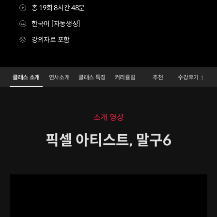
총 19회 8시간 48분
한국어 [자동생성]
강의자료 포함
픽셀 아티스트 말구6
Configuration Information Shortcuts
Details
클래스 소개
연사소개
클래스 특징
커리큘럼
추천
수강후기
1
클래스 소개
소개 영상
픽셀 아티스트, 말구6