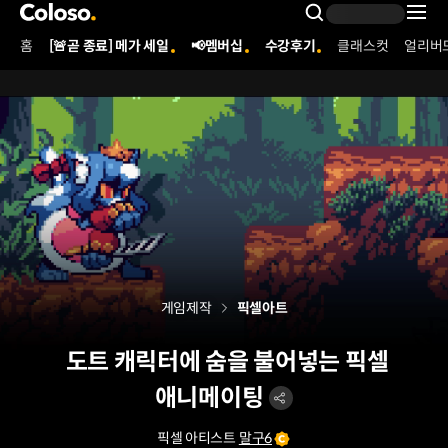
콜로소
Search Inpu
홈
[🚨곧 종료] 메가 세일
📢멤버십
수강후기
클래스컷
얼리버
Coloso Menu
게임제작
픽셀아트
도트 캐릭터에 숨을 불어넣는 픽셀
애니메이팅
픽셀 아티스트
말구6