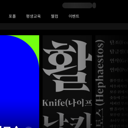
포폴
평생교육
웰컴
이벤트