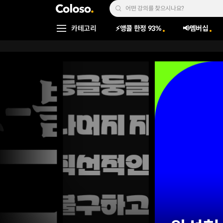
콜로소
Search Input
카테고리
⚡앵콜 한정 93%
📢멤버십
Coloso Menu