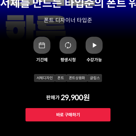
 서체를 만드는 타입준의 폰트 
폰트 디자이너
타입준
기간제
평생시청
수강가능
서체디자인
폰트
폰트상용화
글립스
29,900원
판매가
바로 구매하기