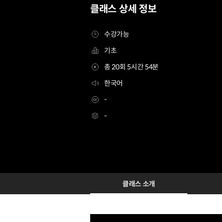
클래스 상세 정보
수강가능
기초
총 20회 5시간 54분
한국어
-
-
폰트 디자이너 타입준
Configuration Information Shortcuts
Details
클래스 소개
클래스 소개