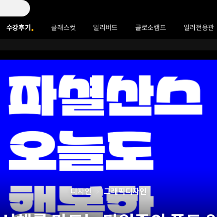
수강후기
클래스컷
얼리버드
콜로소캠프
일러전용관
디자인
그래픽디자인