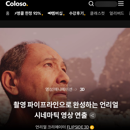
콜로소
Search Inpu
홈
⚡앵콜 한정 93%
📢멤버십
수강후기
클래스컷
얼리버드
Coloso Menu
영상/애니메이션
3D
촬영 파이프라인으로 완성하는 언리얼
시네마틱 영상 연출
언리얼 크리에이터
FLIPSIDE 3D