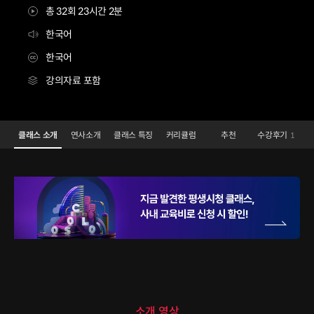
총 32회 23시간 2분
한국어
한국어
강의자료 포함
언리얼 크리에이터 FLIPSIDE 3D
Configuration Information Shortcuts
Details
클래스 소개
연사소개
클래스 특징
커리큘럼
추천
수강후기
1
클래스 소개
소개 영상