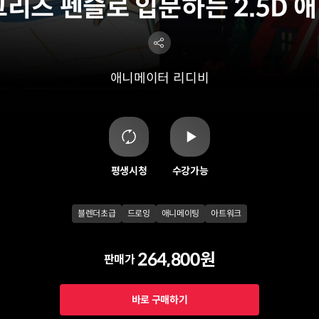
그리즈 펜슬로 입문하는 2.5D 
애니메이터
리디비
평생시청
수강가능
블렌더초급
드로잉
애니메이팅
아트워크
264,800원
판매가
바로 구매하기