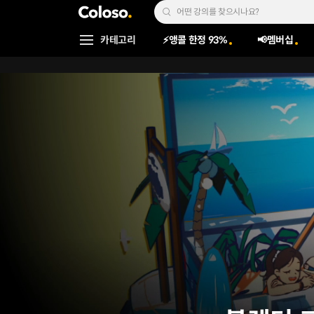
콜로소
Search Input
카테고리
⚡앵콜 한정 93%
📢멤버십
Coloso Menu