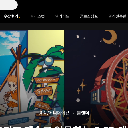
수강후기
클래스컷
얼리버드
콜로소캠프
일러전용관
영상/애니메이션
블렌더