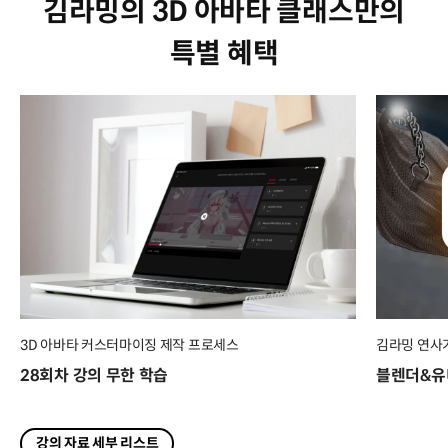
김라밍의 3D 아바타 클래스만의
특별 혜택
3D 아바타 커스터마이징 제작 프로세스
김라밍 연사
28회차 강의 무한 학습
블렌더&유
강의 자료 세부 리스트