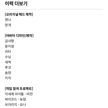
이력 더보기
[오리지널 헤드 제작]
챈나
망개
[아바타 디자인/제작]
금사향
윤이샘
리타
수닝
새싹
루코
솜먕
키치
[작업 참여 프로젝트]
이세계 아이돌 - 비챤
싸이코드 - 늦잠
브이리지 - 요나