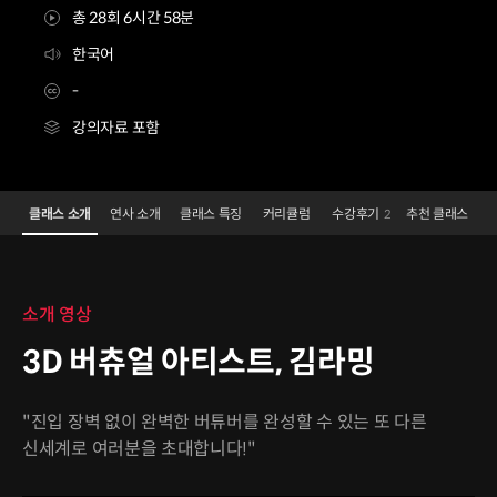
총 28회 6시간 58분
한국어
-
강의자료 포함
3D버츄얼아티스트 김라밍
Configuration Information Shortcuts
Details
클래스 소개
연사 소개
클래스 특징
커리큘럼
수강후기
추천 클래스
2
클래스 소개
소개 영상
3D 버츄얼 아티스트, 김라밍
"진입 장벽 없이 완벽한 버튜버를 완성할 수 있는 또 다른
신세계로 여러분을 초대합니다!"