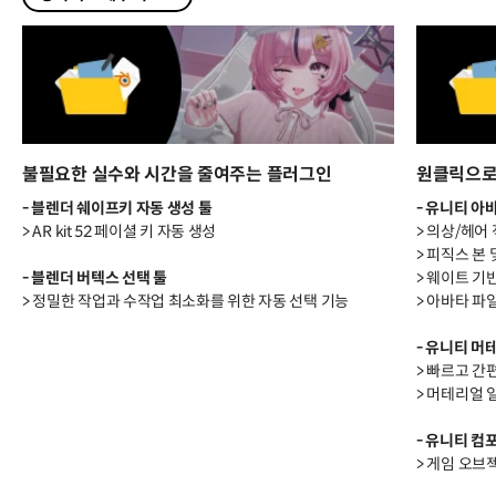
불필요한 실수와 시간을 줄여주는 플러그인
원클릭으로
- 블렌더 쉐이프키 자동 생성 툴
- 유니티 아
> AR kit 52 페이셜 키 자동 생성
> 의상/헤어
> 피직스 본
- 블렌더 버텍스 선택 툴
> 웨이트 기
> 정밀한 작업과 수작업 최소화를 위한 자동 선택 기능
> 아바타 파
- 유니티 머
> 빠르고 간
> 머테리얼 
- 유니티 컴
> 게임 오