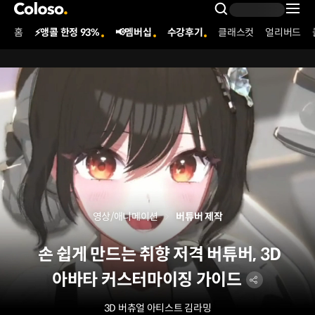
콜로소
Search Inpu
홈
⚡앵콜 한정 93%
📢멤버십
수강후기
클래스컷
얼리버드
Coloso Menu
영상/애니메이션
버튜버 제작
손 쉽게 만드는 취향 저격 버튜버, 3D
아바타 커스터마이징 가이드
3D 버츄얼 아티스트 김라밍