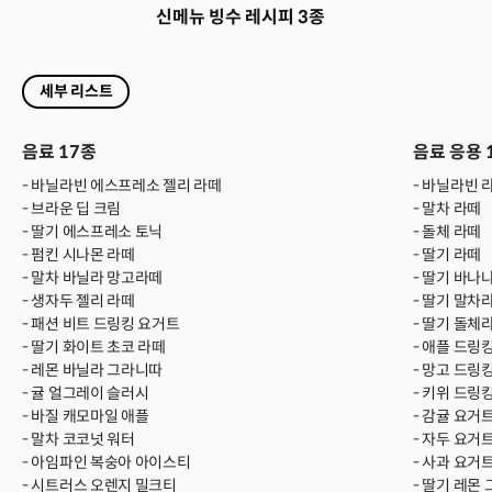
신메뉴 빙수 레시피 3종
세부 리스트
음료 17종
음료 응용 
- 바닐라빈 에스프레소 젤리 라떼
- 바닐라빈 
- 브라운 딥 크림
- 말차 라떼
- 딸기 에스프레소 토닉
- 돌체 라떼
- 펌킨 시나몬 라떼
- 딸기 라떼
- 말차 바닐라 망고라떼
- 딸기 바나
- 생자두 젤리 라떼
- 딸기 말차
- 패션 비트 드링킹 요거트
- 딸기 돌체
- 딸기 화이트 초코 라떼
- 애플 드링
- 레몬 바닐라 그라니따
- 망고 드링
- 귤 얼그레이 슬러시
- 키위 드링
- 바질 캐모마일 애플
- 감귤 요거
- 말차 코코넛 워터
- 자두 요거
- 아임파인 복숭아 아이스티
- 사과 요거
- 시트러스 오렌지 밀크티
- 딸기 레몬