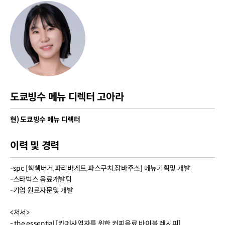
도쿄빙수 메뉴 디렉터 고아라
현) 도쿄빙수 메뉴 디렉터
이력 및 경력
-spc [쉑쉑버거,파리바게트,파스쿠치,잠바주스] 메뉴기획및 개발
-스타벅스 음료개발팀
-기업 원료자문및 개발
<저서>
- the essential [카페사업자를 위한 커피음료 바이블 레시피]