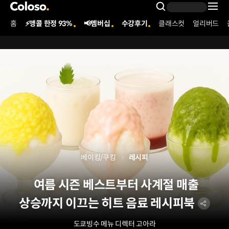
콜로소
Search Inpu
홈
⚡앵콜 한정 93%
📢멤버십
수강후기
클래스컷
얼리버드
Coloso Menu
베이킹/쿠킹
레시피
여름 시즌 베스트부터 사계절 매출
상승까지 이끄는 히트 음료 레시피북
도쿄빙수 메뉴 디렉터
고아라