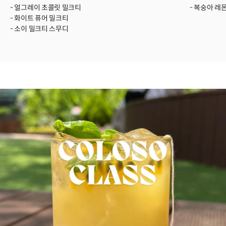
- 얼그레이 초콜릿 밀크티
- 복숭아 레
- 화이트 퓨어 밀크티
- 소이 밀크티 스무디