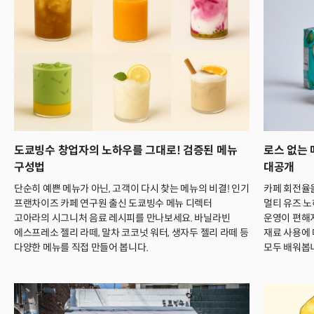
도쿄빙수 창업자의 노하우를 그대로! 검증된 메뉴
로스 없는 
구성법
대공개
단순히 예쁜 메뉴가 아닌, 고객이 다시 찾는 메뉴의 비결! 인기
카페 회전율
프랜차이즈 카페 연구원 출신 도쿄빙수 메뉴 디렉터
멀티 유즈 노
고아라의 시그니처 음료 레시피를 만나보세요. 바닐라빈
운영이 편해지
에스프레소 젤리 라떼, 말차 코코넛 워터, 생자두 젤리 라떼 등
재료 사용에
다양한 메뉴를 직접 만들어 봅니다.
모두 배워봅