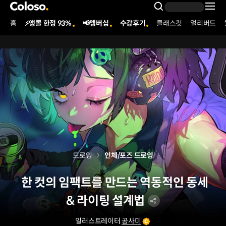
콜로소
Search Inpu
홈
⚡앵콜 한정 93%
📢멤버십
수강후기
클래스컷
얼리버드
Coloso Menu
드로잉
인체/포즈 드로잉
한 컷의 임팩트를 만드는 역동적인 동세
& 라이팅 설계법
일러스트레이터
공사미