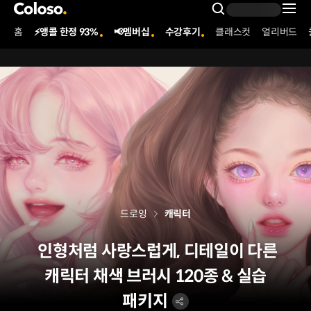
콜로소
Search Inpu
홈
⚡앵콜 한정 93%
📢멤버십
수강후기
클래스컷
얼리버드
Coloso Menu
드로잉
캐릭터
인형처럼 사랑스럽게, 디테일이 다른
캐릭터 채색 브러시 120종 & 실습
패키지