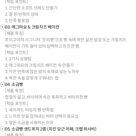
[학습 포인트]
1. 간단한 소프트 브레드 만들기
2. 잘 된 반죽의 상태
3. 반죽 활용법
03. 에그마요 & 크림치즈 베이컨
[제품 특징]
초이고야의 시그니처 '조리빵'으로 빵 속에 꽉찬 삶은 달걀 또는 크림치즈
베이컨이 가득 들어 있어 담백하고 든든한 빵
[학습 포인트]
1. 2가지 성형법
2. 에그마요와 크림치즈 베이컨 속 만들기
3. 작은 반죽에 많은 양의 속재료 넣는 노하우
4. 꽉찬 속을 알맞게 구워내는 법
04. 소금빵
[제품 특징]
껍질이 얇고, 바삭하며 속은 촉촉하고 버터리한 빵
[학습 포인트]
1. 세미하드 타입의 빵 반죽법
2. 느끼한 맛을 잡아내는 버터 선택의 중요성
3. 말돈 소금을 사용하는 이유
05. 소금빵 샌드위치 2종 (치킨 당근 라페, 크랩 와사비)
[제품 특징]