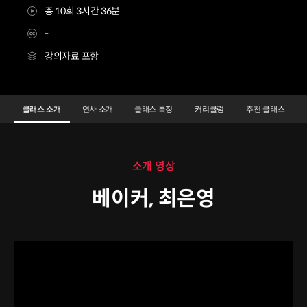
총 10회 3시간 36분
-
강의자료 포함
베이커 최은영2
Configuration Information Shortcuts
Details
클래스 소개
연사 소개
클래스 특징
커리큘럼
추천 클래스
클래스 소개
소개 영상
베이커, 최은영