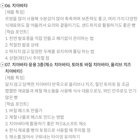
06. 치아바타
[제품 특징]
르방을 많이 사용해 수분감이 많아 촉촉하며 보존력도 좋고, 여러 가지 다양한
식재료와도 잘 어울려서 요리와 곁들이기도, 샌드위치로 활용하기도 좋은 빵
[학습 포인트]
1. 천연 발효종을 직접 만들고 폐기없이 관리하는 법
2. 적절한 발효 상태
3. 떡지지 않고 일정한 두께를 유지하며 폴딩 하는 법
4. 성형(재단)시 주의할 점
07. 치아바타 응용 3종(채소 치아바타, 토마토 바질 치아바타, 올리브 치즈
치아바타)
[제품 특징]
달지 않고 담백한 치아바타 반죽으로 올리브나 치즈, 절인 토마토 등 조금
짭짤한 재료들과 제철 채소들을 사용해 식사 대용으로도, 와인 안주로도 인기
많은 빵
[학습 포인트]
1. 바질 페스토 만들기
2. 제철 나물로 페스토 만드는 방법
3. 치아바타에 활용하기 좋은 하드&소프트 채소
4. 한식 재료를 빵의 토핑으로 사용할 때 주의할 점
5. 채소를 얹어서 구워내는 타이밍 유의하기