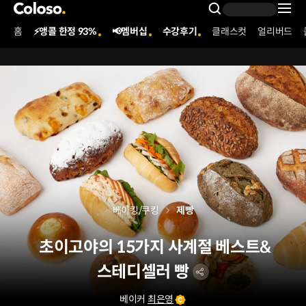
콜로소
Search Inpu
홈
⚡앵콜 한정 93%
📢멤버십
수강후기
클래스컷
얼리버드
Coloso Menu
베이킹/쿠킹
제빵
초이고야의 15가지 사계절 베스트&
스테디셀러 빵
베이커
최은영