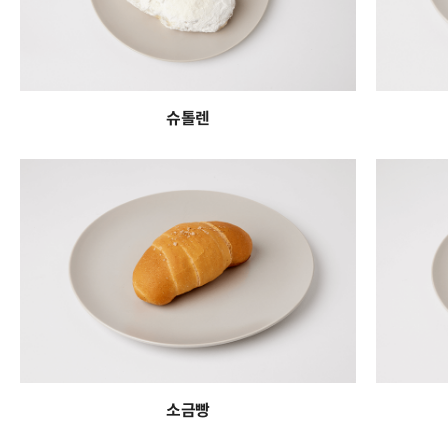
슈톨렌
소금빵