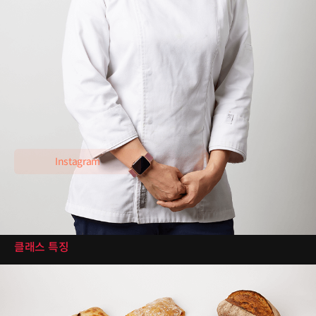
베이커 최은영
현) 베이커리 초이고야 오너 셰프 (2015~)
이력 및 경력
일본과자전문학교 제빵과 졸업
일본 르 수플레(Le Souffle) 근무
일본 라루칸세루 근무
Instagram
클래스 특징
클래스 특징