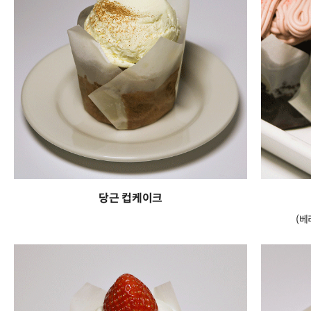
당근 컵케이크
(베