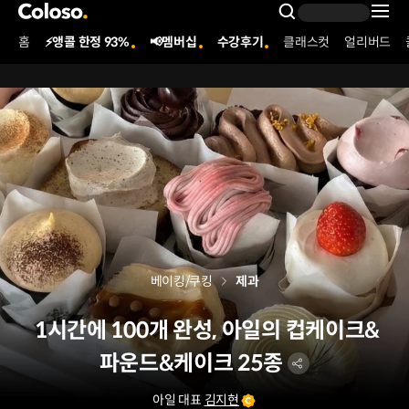
콜로소
Search Inpu
홈
⚡앵콜 한정 93%
📢멤버십
수강후기
클래스컷
얼리버드
Coloso Menu
베이킹/쿠킹
제과
1시간에 100개 완성, 아일의 컵케이크&
파운드&케이크 25종
아일 대표
김지현