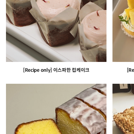
[Recipe only] 이스파한 컵케이크
[R