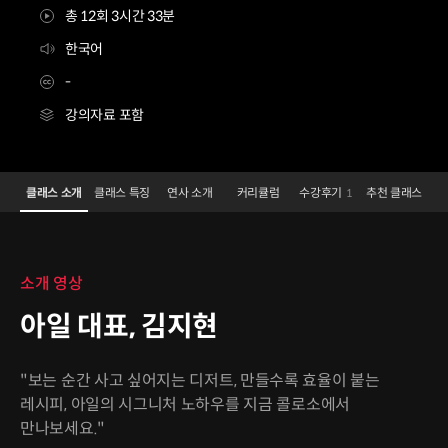
총 12회 3시간 33분
한국어
-
강의자료 포함
아일대표 김지현
Configuration Information Shortcuts
Details
클래스 소개
클래스 특징
연사 소개
커리큘럼
수강후기
추천 클래스
1
클래스 소개
소개 영상
아일 대표, 김지현
"보는 순간 사고 싶어지는 디저트, 만들수록 효율이 붙는
레시피, 아일의 시그니처 노하우를 지금 콜로소에서
만나보세요."