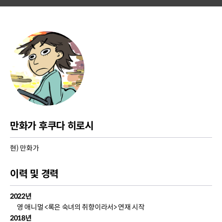
만화가 후쿠다 히로시
현) 만화가
이력 및 경력
2022년
영 애니멀 <록은 숙녀의 취향이라서> 연재 시작
2018년