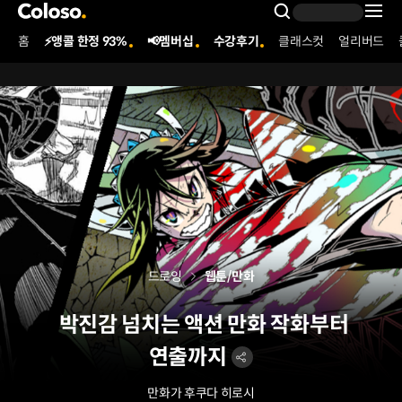
콜로소
Search Inpu
홈
⚡앵콜 한정 93%
📢멤버십
수강후기
클래스컷
얼리버드
Coloso Menu
드로잉
웹툰/만화
박진감 넘치는 액션 만화 작화부터
연출까지
만화가 후쿠다 히로시