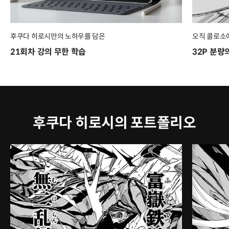
후쿠다 히로시만의 노하우를 담은
오직 콜로소
21회차 강의 무한 학습
32P 분량
후쿠다 히로시의 포트폴리오