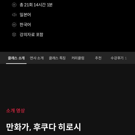
총 21회 14시간 1분
일본어
한국어
강의자료 포함
만화가 후쿠다 히로시
Configuration Information Shortcuts
Details
클래스 소개
연사 소개
클래스 특징
커리큘럼
추천
수강후기
1
클래스 소개
소개 영상
만화가, 후쿠다 히로시