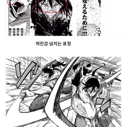
박진감 넘치는 표정