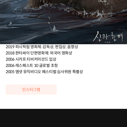
2020~2021 영화사 비단길 / 감독
2013~2019 덱스터 스튜디오 / 아트디렉터, 컨셉 아티스트
2010-2013 인터라이트 픽쳐스 / 애니메이션 감독
2009-2010 폴리곤 게임즈 / 컨셉 아티스트
[수상]
2021 금천패션영화제 분장상
2019 퍼시픽림 영화제: 감독상, 편집상, 음향상
2018 판타싸이 단편영화제: 외국어 영화상
2006 시카프 티비커미션드 입상
2006 레스페스트 10 글로벌 초청
2005 엠넷 뮤직비디오 페스티벌:심사위원 특별상
인스타그램
클래스 특징