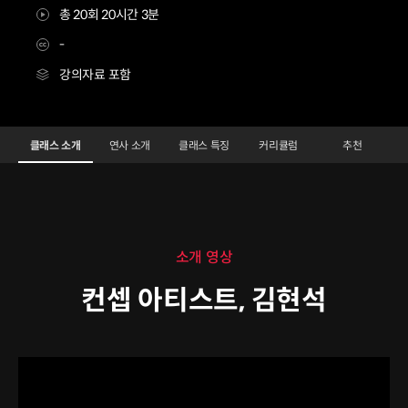
총 20회 20시간 3분
-
강의자료 포함
컨셉아티스트 김현석
Configuration Information Shortcuts
Details
클래스 소개
연사 소개
클래스 특징
커리큘럼
추천
클래스 소개
소개 영상
컨셉 아티스트, 김현석