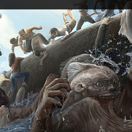
컨셉 아티스트 김현석
현) 프리렌서 컨셉 아티스트
씨제스 엔터테인먼트 감독
이력 더보기
[이력]