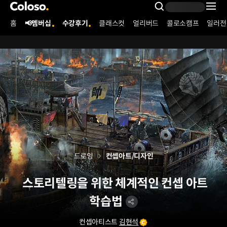
콜로소
Search Inpu
홈
📢멤버십
수강후기
클래스컷
얼리버드
콜로소캠프
일러전
Coloso Menu
드로잉
컨셉아트/디자인
스토리텔링을 위한 체계적인 컨셉 아트
학습법
컨셉아티스트
김현석