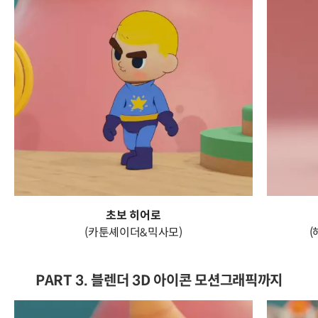
초보 히어로
(카툰셰이더&믹사모)
(
PART 3. 블렌더 3D 아이콘 모션그래픽까지