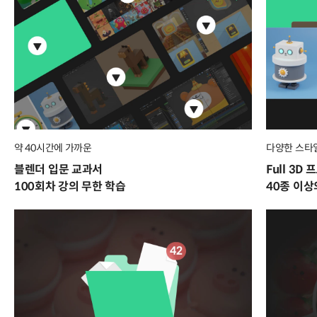
약 40시간에 가까운
다양한 스타
블렌더 입문 교과서
Full 3
100회차 강의 무한 학습
40종 이상