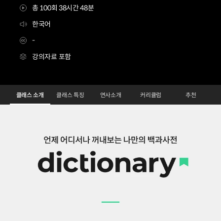
총 100회 38시간 48분
한국어
-
강의자료 포함
3D아티스트 달범
Configuration Information Shortcuts
Details
클래스 소개
클래스 특징
연사소개
커리큘럼
추천
클래스 소개