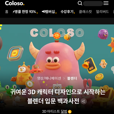
콜로소
Search Inpu
홈
⚡앵콜 한정 93%
📢멤버십
수강후기
클래스컷
얼리버드
Coloso Menu
영상/애니메이션
블렌더
귀여운 3D 캐릭터 디자인으로 시작하는
블렌더 입문 백과사전
3D 아티스트
달범