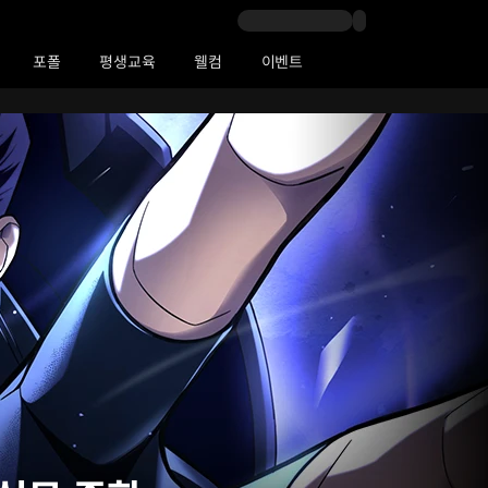
포폴
평생교육
웰컴
이벤트