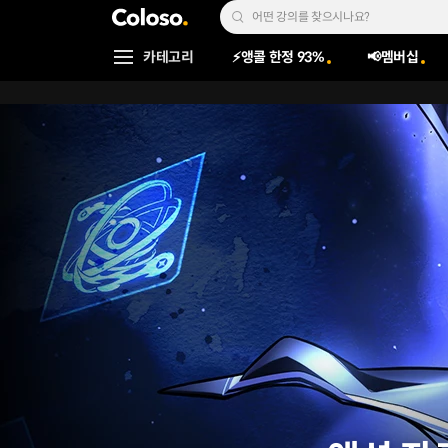
콜로소
Search Input
카테고리
⚡앵콜 한정 93%
📢멤버십
Coloso Menu