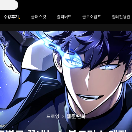
수강후기
클래스컷
얼리버드
콜로소캠프
일러전용관
드로잉
웹툰/만화