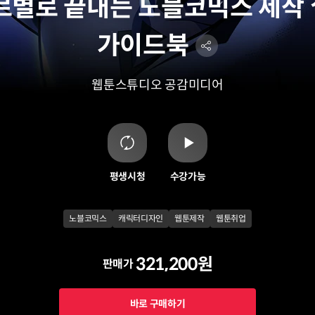
르별로 끝내는 노블코믹스 제작 
가이드북
웹툰스튜디오 공감미디어
평생시청
수강가능
노블코믹스
캐릭터디자인
웹툰제작
웹툰취업
321,200원
판매가
바로 구매하기