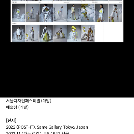
현) 크리에이티브 디자인 스튜디오 YYY 대표
현) 그래픽 웹 실험 비영리 그룹 HHHA 소속
전) 그래픽디자인 스튜디오 일상의실천 디자이너/개발자
전) 주식회사 올마이투어 디자이너/개발자
이력 더보기
[참여 프로젝트]
[웹사이트]
네이버나눔스퀘어네오 (개발)
씨네21 보도 (인터랙션 디자인/개발)
수장고 (개발)
2021서울도시건축비엔날레 (개발)
서울독립영화제 웹사이트 (개발)
서울디자인페스티벌 (개발)
예술청 (개발)
[전시]
2022 〈POST-IT〉, Same Gallery, Tokyo, Japan
2022.11 〈가든.로컬〉, 보안1942, 서울