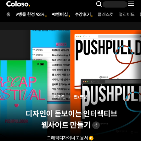
콜로소
Search Inpu
홈
⚡앵콜 한정 93%
📢멤버십
수강후기
클래스컷
얼리버드
Coloso Menu
디자인
웹/코딩
디자인이 돋보이는 인터랙티브
웹사이트 만들기
그래픽디자이너
고윤서