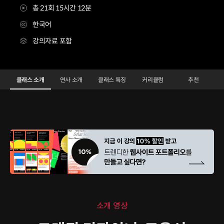
총 21회 15시간 12분
한국어
강의자료 포함
그래픽디자이너 고윤서
Configuration Information Shortcuts
Details
클래스 소개
연사 소개
클래스 특징
커리큘럼
추천
클래스 소개
소개 영상