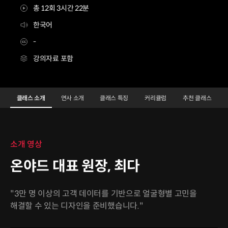
총 12회 3시간 22분
한국어
-
강의자료 포함
온야드대표원장 최다
Configuration Information Shortcuts
Details
클래스 소개
연사 소개
클래스 특징
커리큘럼
추천 클래스
클래스 소개
소개 영상
온야드 대표 원장, 최다
"3만 명 이상의 고객 데이터를 기반으로 얼굴형별 고민을
해결할 수 있는 디자인을 준비했습니다."