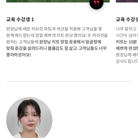
교육 수강생 1
교육 수강생
원장님께 배운 허쉬컷 파팅과 섹션을 적용해 고객님들 몇
너무 알차고 
분께 해드렸는데 정말 예쁘게 커트 완성 했어요! 또 허쉬컷을
시간이 남아
원하는 고객님들께
원장님 커트 방법 응용해서 얼굴형에
커트는 10
맞춰 층감을 살려드리니 볼륨감도 잘 살고, 고객님들도 너무
예쁘게 완성
좋아하셨어요!
원장님께 배우
감사드립니다