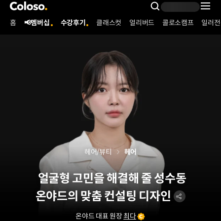
콜로소
Search Inpu
홈
📢멤버십
수강후기
클래스컷
얼리버드
콜로소캠프
일러전
Coloso Menu
헤어/뷰티
헤어
얼굴형 고민을 해결해 줄 성수동
온야드의 맞춤 컨설팅 디자인
온야드 대표 원장
최다