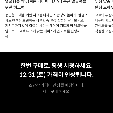
얼굴형을 싹 감싸는 레이어 디자인! 둥근 얼굴형을
두상 맞춤 
위한 허그펌
완성 노하
둥근형 고객을 위한 허그펌 디자인의 완성도 높이기! 얼굴의
고객의 두상과
가로 여백을 보완하는 적절한 층 설정 방법을 알아보세요.
나누어 쉽고 
지저분하지 않게 겹겹이 싸이는 레이어 커트와 펌 테크닉을
완성도를 높이
알아보고, 고객 니즈에 맞는 페이스라인 커트를 진행해
적절한 모량과
봅니다.
평생 수강
최저가
한번 구매로, 평생 시청하세요.
12.31 (토)
가격이 인상됩니다.
조만간 가격이 인상될 예정입니다.
지금 구매하세요!