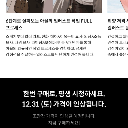
6단계로 살펴보는 아율의 일러스트 작업 FULL
취향 저격
프로세스
일러스트 
스케치부터 컬러 러프, 선화, 헤어&이목구비 묘사, 의상&소품
간결하고 짧
묘사, 배경 묘사, 라이팅&보정까지! 총 6개 단계를 통해
완성해 보세요
아율의 효율적인 작업 프로세스를 경험하고, 섬세한
감정이입이 
감정선을 전달하는 일러스트를 탄탄하게 완성해 봅니다.
속에서 좋은 
평생 수강
최저가
한번 구매로, 평생 시청하세요.
12.31 (토)
가격이 인상됩니다.
조만간 가격이 인상될 예정입니다.
지금 구매하세요!