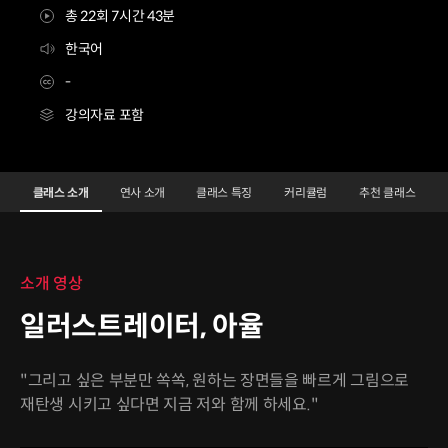
총 22회 7시간 43분
한국어
-
강의자료 포함
일러스트레이터 아율
Configuration Information Shortcuts
Details
클래스 소개
연사 소개
클래스 특징
커리큘럼
추천 클래스
클래스 소개
소개 영상
일러스트레이터, 아율
"그리고 싶은 부분만 쏙쏙, 원하는 장면들을 빠르게 그림으로
재탄생 시키고 싶다면 지금 저와 함께 하세요."