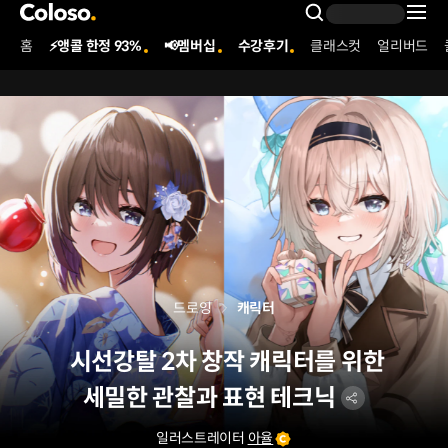
콜로소
Search Inpu
홈
⚡앵콜 한정 93%
📢멤버십
수강후기
클래스컷
얼리버드
Coloso Menu
드로잉
캐릭터
시선강탈 2차 창작 캐릭터를 위한
세밀한 관찰과 표현 테크닉
일러스트레이터
아율