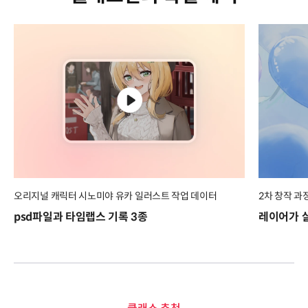
오리지널 캐릭터 시노미야 유카 일러스트 작업 데이터
2차 창작 과
psd파일과 타임랩스 기록 3종
레이어가 살