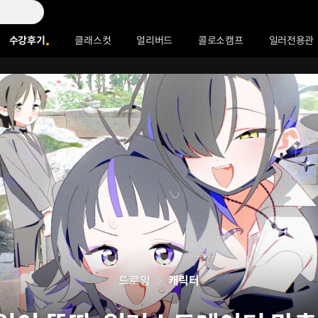
수강후기
클래스컷
얼리버드
콜로소캠프
일러전용관
드로잉
캐릭터