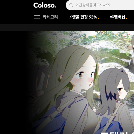
콜로소
Search Input
카테고리
⚡앵콜 한정 93%
📢멤버십
Coloso Menu