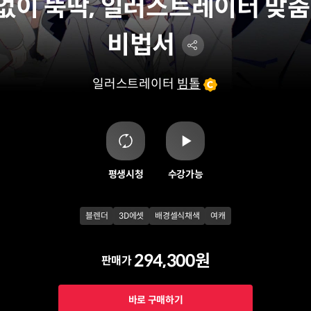
없이 뚝딱, 일러스트레이터 맞춤 
비법서
일러스트레이터
빔톨
평생시청
수강가능
블렌더
3D에셋
배경셀식채색
여캐
294,300원
판매가
바로 구매하기