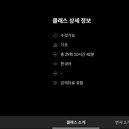
클래스 상세 정보
수강가능
기초
총 29회 10시간 42분
한국어
-
강의자료 포함
일러스트레이터 빔톨
Configuration Information Shortcuts
Details
클래스 소개
연사 소