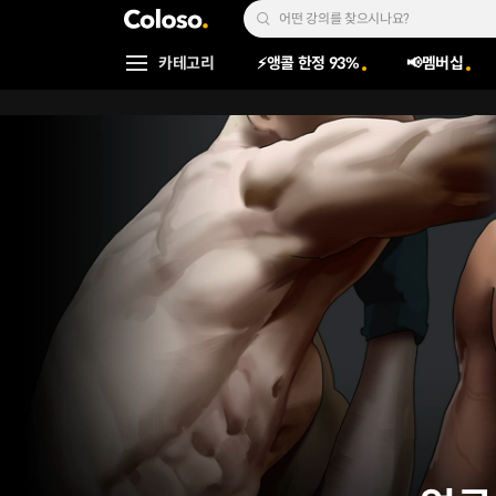
콜로소
Search Input
카테고리
⚡앵콜 한정 93%
📢멤버십
Coloso Menu