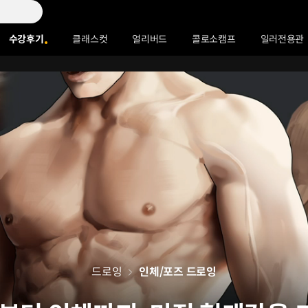
수강후기
클래스컷
얼리버드
콜로소캠프
일러전용관
드로잉
인체/포즈 드로잉