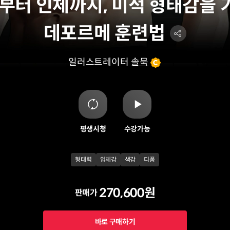
부터 인체까지, 미적 형태감을 
데포르메 훈련법
일러스트레이터
솔묵
평생시청
수강가능
형태력
입체감
색감
디폼
270,600원
판매가
바로 구매하기