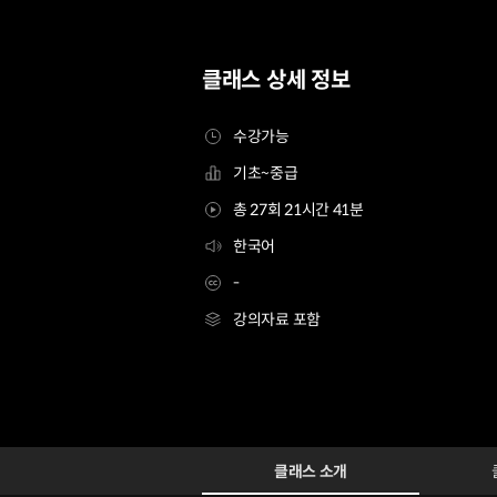
클래스 상세 정보
수강가능
기초~중급
총 27회 21시간 41분
한국어
-
강의자료 포함
일러스트레이터 솔묵
Configuration Information Shortcuts
Details
클래스 소개