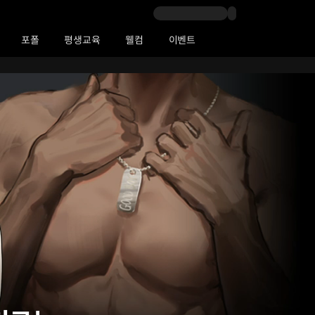
포폴
평생교육
웰컴
이벤트