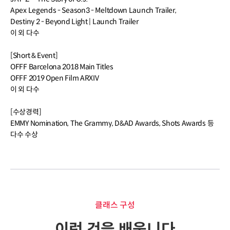
Apex Legends - Season3 - Meltdown Launch Trailer,
Destiny 2 - Beyond Light | Launch Trailer
이 외 다수
[Short & Event]
OFFF Barcelona 2018 Main Titles
OFFF 2019 Open Film ARXIV
이 외 다수
[수상경력]
EMMY Nomination, The Grammy, D&AD Awards, Shots Awards 등
다수 수상
클래스 구성
이런 것을 배웁니다