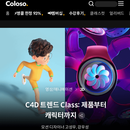
콜로소
Search Inpu
홈
⚡앵콜 한정 93%
📢멤버십
수강후기
클래스컷
얼리버드
Coloso Menu
영상/애니메이션
3D
C4D 트렌드 Class: 제품부터
캐릭터까지
모션 디자이너 고성우, 강우성