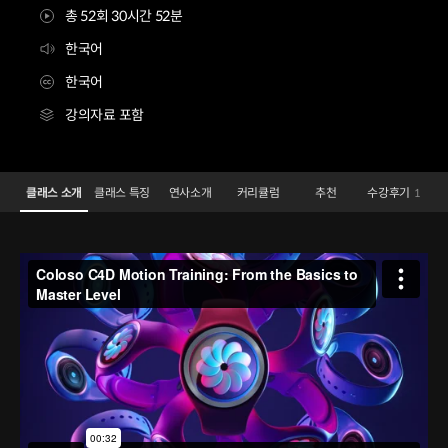
총 52회 30시간 52분
한국어
한국어
강의자료 포함
C4D 트렌드 Class: 제품부터 캐릭터까지
Configuration Information Shortcuts
Details
클래스 소개
클래스 특징
연사소개
커리큘럼
추천
수강후기
1
클래스 소개