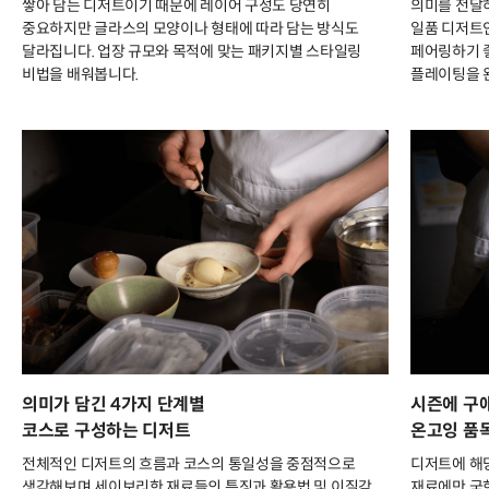
쌓아 담는 디저트이기 때문에 레이어 구성도 당연히
의미를 전달
중요하지만 글라스의 모양이나 형태에 따라 담는 방식도
일품 디저트인
달라집니다. 업장 규모와 목적에 맞는 패키지별 스타일링
페어링하기 
비법을 배워봅니다.
플레이팅을 
의미가 담긴 4가지 단계별
시즌에 구
코스로 구성하는 디저트
온고잉 품
전체적인 디저트의 흐름과 코스의 통일성을 중점적으로
디저트에 해
생각해보며 세이보리한 재료들의 특징과 활용법 및 이질감
재료에만 국한