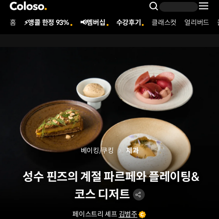
콜로소
Search Inpu
홈
⚡앵콜 한정 93%
📢멤버십
수강후기
클래스컷
얼리버드
Coloso Menu
베이킹/쿠킹
제과
성수 핀즈의 계절 파르페와 플레이팅&
코스 디저트
페이스트리 셰프
김범주