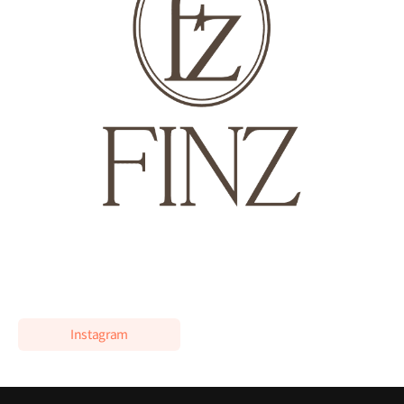
페이스트리 셰프 김범주
현) 핀즈 오너 페이스트리 셰프
전) 밍글스(mingles) 페이스트리 셰프
이력 더보기
2022 디올 컬렉션 F&B 총괄
[수상]
2015 홍콩국제요리대회 디저트 부분 금메달
2015 필리핀국제요리대회 영셰프 부분 동메달
Instagram
클래스 특징