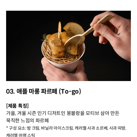
03. 애플 마롱 파르페 (To-go)
[제품 특징]
가을, 겨울 시즌 인기 디저트인 몽블랑을 모티브 삼아 만든
묵직한 느낌의 파르페
* 구성 요소: 밤 크림, 바닐라 아이스크림, 캐러멜 사과 소르베, 사과 따땅,
캐러멜 머랭 스틱