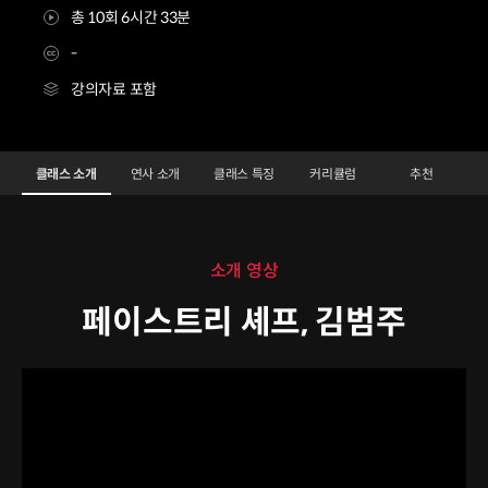
총 10회 6시간 33분
-
강의자료 포함
페이스트리셰프 김범주
Configuration Information Shortcuts
Details
클래스 소개
연사 소개
클래스 특징
커리큘럼
추천
클래스 소개
소개 영상
페이스트리 셰프, 김범주