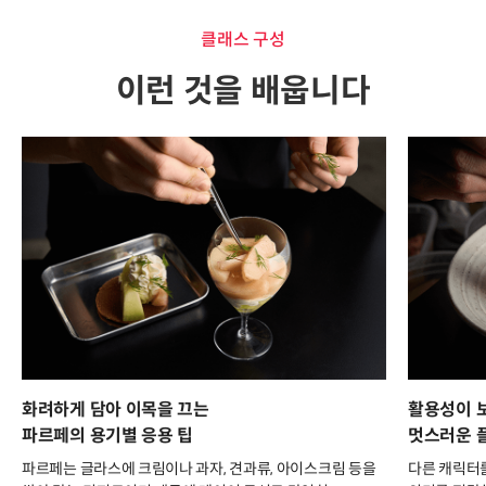
클래스 구성
이런 것을 배웁니다
화려하게 담아 이목을 끄는
활용성이 
파르페의 용기별 응용 팁
멋스러운 
파르페는 글라스에 크림이나 과자, 견과류, 아이스크림 등을
다른 캐릭터