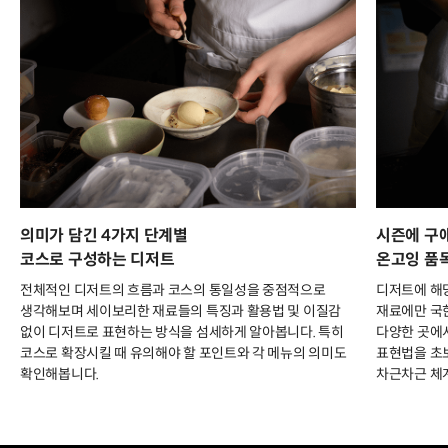
의미가 담긴 4가지 단계별
시즌에 구
코스로 구성하는 디저트
온고잉 품
전체적인 디저트의 흐름과 코스의 통일성을 중점적으로
디저트에 해
생각해보며 세이보리한 재료들의 특징과 활용법 및 이질감
재료에만 국한
없이 디저트로 표현하는 방식을 섬세하게 알아봅니다. 특히
다양한 곳에
코스로 확장시킬 때 유의해야 할 포인트와 각 메뉴의 의미도
표현법을 초
확인해봅니다.
차근차근 체