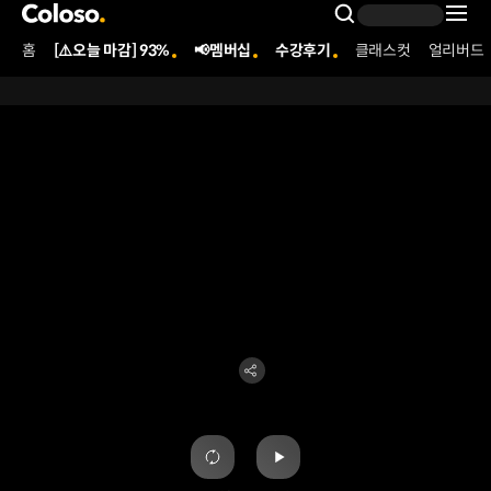
콜로소
Search Inpu
홈
[⚠️오늘 마감] 93%
📢멤버십
수강후기
클래스컷
얼리버드
Coloso Menu