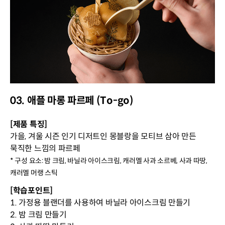
03. 애플 마롱 파르페 (To-go)
[제품 특징]
가을, 겨울 시즌 인기 디저트인 몽블랑을 모티브 삼아 만든
묵직한 느낌의 파르페
* 구성 요소: 밤 크림, 바닐라 아이스크림, 캐러멜 사과 소르베, 사과 따땅,
캐러멜 머랭 스틱
[학습포인트]
1. 가정용 블랜더를 사용하여 바닐라 아이스크림 만들기
2. 밤 크림 만들기