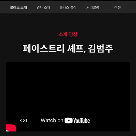
[크리스마스100일기간제]페이스트리셰프 김범주
Configuration Information Shortcuts
Details
클래스 소개
연사 소개
클래스 특징
커리큘럼
추천
클래스 소개
소개 영상
페이스트리 셰프, 김범주