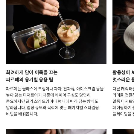
화려하게 담아 이목을 끄는
활용성이 
파르페의 용기별 응용 팁
멋스러운 
파르페는 글라스에 크림이나 과자, 견과류, 아이스크림 등을
다른 캐릭터
쌓아 담는 디저트이기 때문에 레이어 구성도 당연히
의미를 전달
중요하지만 글라스의 모양이나 형태에 따라 담는 방식도
일품 디저트인
달라집니다. 업장 규모와 목적에 맞는 패키지별 스타일링
페어링하기 
비법을 배워봅니다.
플레이팅을 