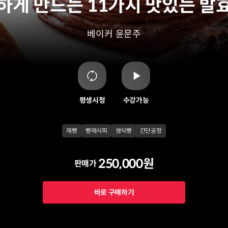
하게 만드는 11가지 맛있는 발
베이커
윤문주
평생시청
수강가능
제빵
빵레시피
생식빵
간단공정
250,000원
판매가
바로 구매하기