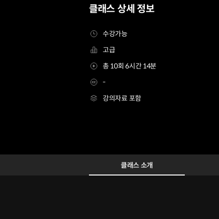
클래스 상세 정보
수강가능
고급
총 10회 6시간 14분
-
강의자료 포함
베이커 윤문주
Configuration Information Shortcuts
Details
클래스 소개
클래스 소개