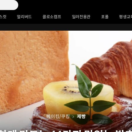
스컷
얼리버드
콜로소캠프
일러전용관
포폴
평생교
베이킹/쿠킹
제빵