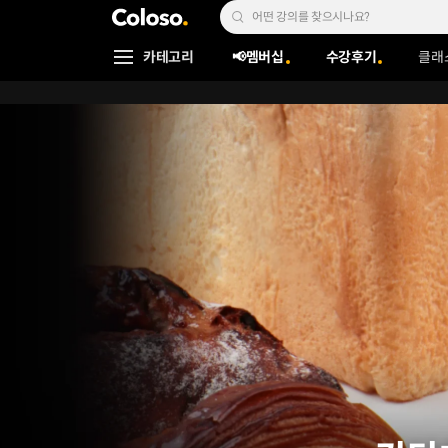
콜로소
Search Input
카테고리
📢멤버십
수강후기
클래
Coloso Menu