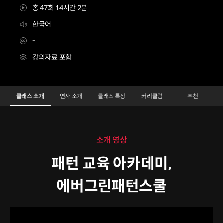
총 47회 14시간 2분
한국어
-
강의자료 포함
패턴 교육 아카데미 에버그린패턴스쿨
Configuration Information Shortcuts
Details
클래스 소개
연사 소개
클래스 특징
커리큘럼
추천
클래스 소개
소개 영상
패턴 교육 아카데미,
에버그린패턴스쿨