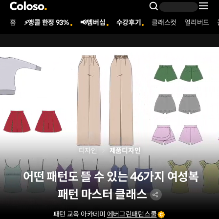
콜로소
Search Inpu
홈
⚡앵콜 한정 93%
📢멤버십
수강후기
클래스컷
얼리버드
Coloso Menu
디자인
제품디자인
어떤 패턴도 뜰 수 있는 46가지 여성복
패턴 마스터 클래스
패턴 교육 아카데미
에버그린패턴스쿨