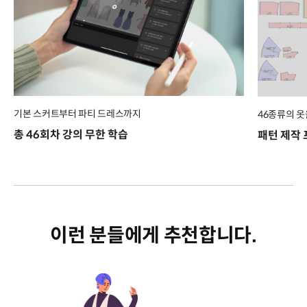
기본 스커트부터 파티 드레스까지
46종류의 옷
총 46회차 강의 무한 학습
패턴 제작 
이런 분들에게 추천합니다.