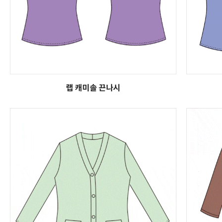
랩 캐미솔 끈나시