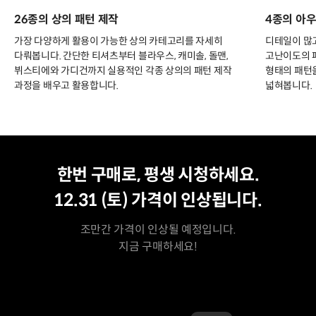
26종의 상의 패턴 제작
4종의 아우
가장 다양하게 활용이 가능한 상의 카테고리를 자세히
디테일이 많
다뤄봅니다. 간단한 티셔츠부터 블라우스, 캐미솔, 돌맨,
고난이도의 
뷔스티에와 가디건까지 실용적인 각종 상의의 패턴 제작
형태의 패턴을
과정을 배우고 활용합니다.
넓혀봅니다.
평생 수강
최저가
한번 구매로, 평생 시청하세요.
12.31 (토)
가격이 인상됩니다.
조만간 가격이 인상될 예정입니다.
지금 구매하세요!