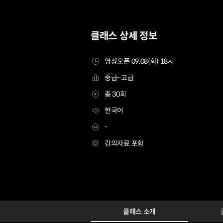
클래스 상세 정보
영상오픈 09.08(화) 18시
중급~고급
총 30회
한국어
-
강의자료 포함
[Signature] 3D애니메이터 minusT7
Configuration Information Shortcuts
Details
클래스 소개