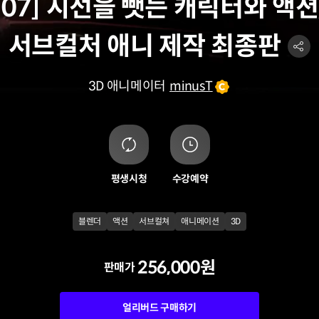
t. 07] 시선을 뺏는 캐릭터와 액
서브컬처 애니 제작 최종판
3D 애니메이터
minusT
평생시청
수강예약
블렌더
액션
서브컬쳐
애니메이션
3D
256,000원
판매가
얼리버드 구매하기