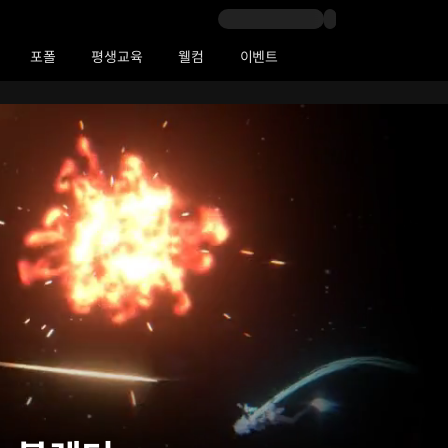
포폴
평생교육
웰컴
이벤트