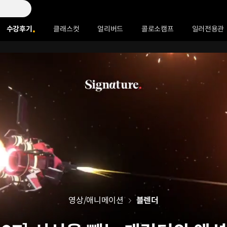
수강후기
클래스컷
얼리버드
콜로소캠프
일러전용관
영상/애니메이션
블렌더