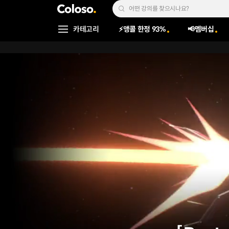
콜로소
Search Input
카테고리
⚡앵콜 한정 93%
📢멤버십
Coloso Menu