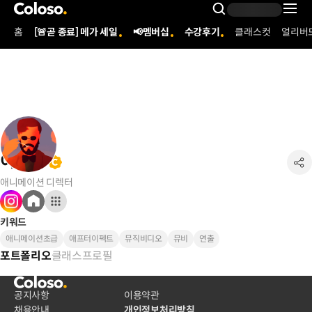
콜로소
Search Inpu
홈
[🚨곧 종료] 메가 세일
📢멤버십
수강후기
클래스컷
얼리버
Coloso Menu
이경돈
애니메이션 디렉터
키워드
애니메이션초급
애프터이펙트
뮤직비디오
뮤비
연출
클래스
프로필
포트폴리오
공지사항
이용약관
채용안내
개인정보처리방침