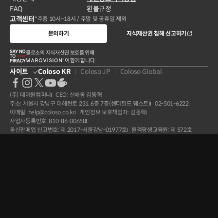
FAQ
환불규정
고객센터
*주중 10시~18시 / 주말 및 공휴일 제외
문의하기
지식재산권 침해 신고하기
콜로소의 지식재산권 보호를 위해
이 함께 합니다.
사이트
Coloso KR
Coloso JP
Coloso Global
(주) 데이원컴퍼니
CEO: 신해동 김동혁
주소: 서울시 강남구 테헤란로 231, 6층 7층(센터필드 웨스트)
02-501-6222
이메일: help@coloso.co.kr
개인정보 보호책임자: 김동혁
사업자등록번호: 810-86-00658
통신판매업 신고번호: 제 2017-서울강남-01977호
원격평생교육원: 제 572호