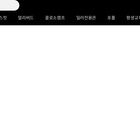
스컷
얼리버드
콜로소캠프
일러전용관
포폴
평생교