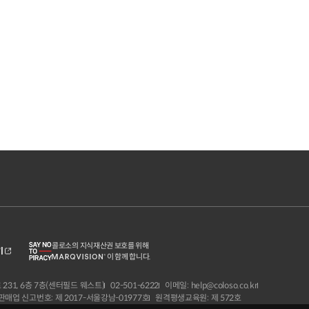
콜로소의 지식재산권 보호를 위해
기
이 함께 합니다.
231, 6층 7층(센터필드 웨스트)
02-501-6222
이메일: help@coloso.co.kr
매업 신고번호: 제 2017-서울강남-01977호
원격평생교육원: 제 572호