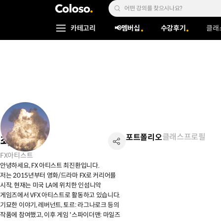
콜로소
Search Input
카테고리
📢멤버십
수강후기
클래
Coloso Menu
클래스
프로필
포트폴리오
최진환
FX아티스트
안녕하세요, FX 아티스트 최진환입니다.
저는 2015년부터 영화/드라마 FX로 커리어를
시작, 현재는 미국 LA에 위치한 인섬니악
게임즈에서 VFX 아티스트로 활동하고 있습니다.
기묘한 이야기, 레버넌트, 토르: 라그나로크 등의
작품에 참여했고, 이후 게임 '스파이더맨: 마일즈