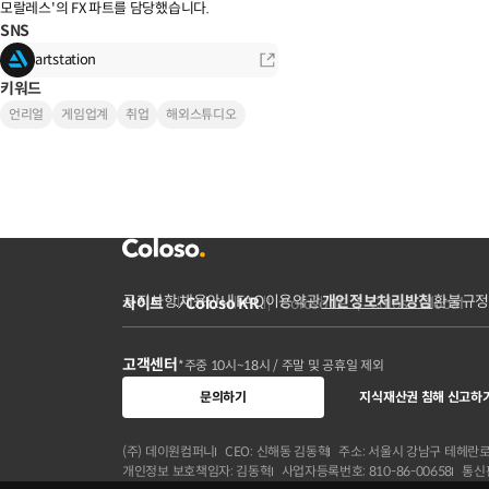
모랄레스'의 FX 파트를 담당했습니다.
SNS
artstation
키워드
언리얼
게임업계
취업
해외스튜디오
공지사항
채용안내
FAQ
이용약관
개인정보처리방침
환불규정
사이트
Coloso KR
Coloso JP
Coloso Global
고객센터
*주중 10시~18시 / 주말 및 공휴일 제외
문의하기
지식재산권 침해 신고하
(주) 데이원컴퍼니
CEO: 신해동 김동혁
주소: 서울시 강남구 테헤란로 
개인정보 보호책임자: 김동혁
사업자등록번호: 810-86-00658
통신판