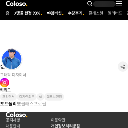
콜로소
Search Inpu
홈
⚡앵콜 한정 93%
📢멤버십
수강후기
클래스컷
얼리버드
Coloso Menu
성문
그래픽 디자이너
키워드
프리랜서
디자인외주
AI
셀프브랜딩
클래스
프로필
포트폴리오
공지사항
이용약관
채용안내
개인정보처리방침