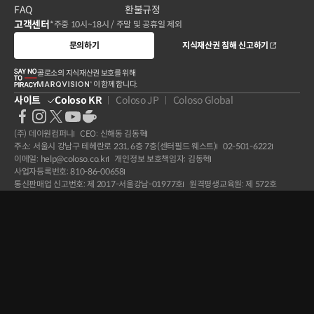
FAQ
환불규정
고객센터
*주중 10시~18시 / 주말 및 공휴일 제외
문의하기
지식재산권 침해 신고하기
콜로소의 지식재산권 보호를 위해
이 함께 합니다.
사이트
Coloso KR
Coloso JP
Coloso Global
(주) 데이원컴퍼니
CEO: 신해동 김동혁
주소: 서울시 강남구 테헤란로 231, 6층 7층(센터필드 웨스트)
02-501-6222
이메일: help@coloso.co.kr
개인정보 보호책임자: 김동혁
사업자등록번호: 810-86-00658
통신판매업 신고번호: 제 2017-서울강남-01977호
원격평생교육원: 제 572호