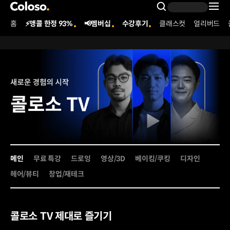
콜로소
Search Inpu
홈
⚡앵콜 한정 93%
📢멤버십
수강후기
클래스컷
얼리버드
Coloso Menu
[콜로소 플래닛][콜로소 TV]2023 3월 개편안 메인
Details
메인
무료 특강
드로잉
영상/3D
베이킹/쿠킹
디자인
헤어/뷰티
창업/재테크
콜로소 TV 제대로 즐기기