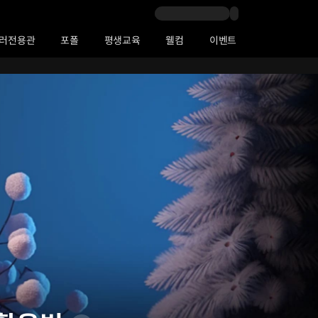
러전용관
포폴
평생교육
웰컴
이벤트