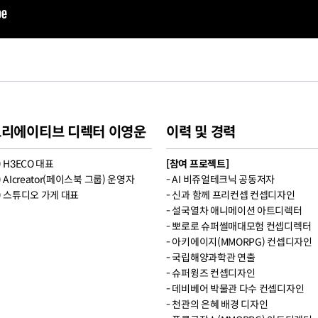
리에이티브 디렉터 이영운
이력 및 경력
) H3ECO 대표
[참여 프로젝트]
) AIcreator(페이스북 그룹) 운영자
- AI 비쥬얼테크닉 공동저자
) 스튜디오 가게 대표
- 신과 함께 프리컨셉 컨셉디자인
- 설국열차 애니메이션 아트디렉터
- 뽀로로 슈퍼썰매대모험 컨셉디렉터
- 아키에이지(MMORPG) 컨셉디자인
- 국립해양과학관 연출
- 슈퍼윙즈 컨셉디자인
- 데비베어 박물관 다수 컨셉디자인
- 천관의 은혜 배경 디자인