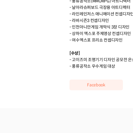
- 풍류공작소(MMORPG) 아트디렉터
- 날아라슈퍼보드 극장용 아트디렉터
- 라인레인저스 애니메이션 컨셉디자
- 라바시즌3 컨셉디자인
- 인천아니안게임 개막식 3장 디자인
- 상하이 엑스포 주제영상 컨셉디자인
- 여수엑스포 프리쇼 컨셉디자인
[수상]
- 고이즈미 조명기기 디자인 공모전 은
- 풍류공작소 우수게임 대상
Facebook