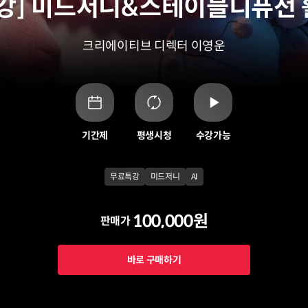
강] 미드저니&스테이블디퓨전
크리에이티브 디렉터 이영운
기간제
평생시청
수강가능
무료특강
미드저니
AI
100,000원
판매가
바로 구매하기