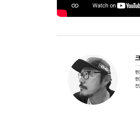
크
현
현
전