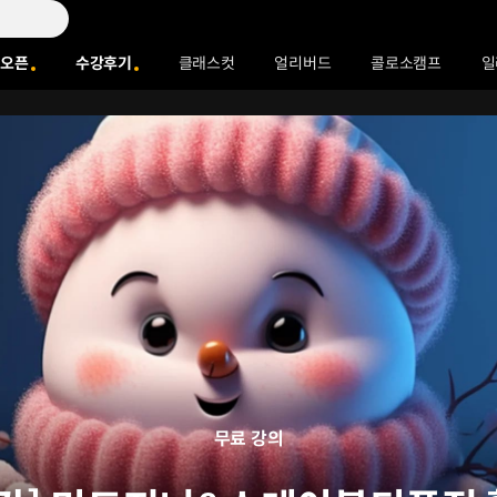
 오픈
수강후기
클래스컷
얼리버드
콜로소캠프
일
무료 강의