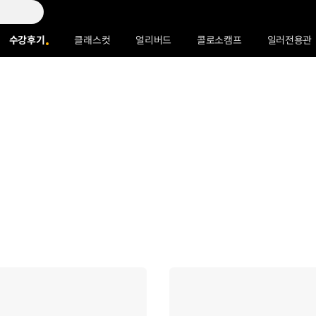
수강후기
클래스컷
얼리버드
콜로소캠프
일러전용관