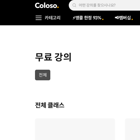
콜로소
Search Input
카테고리
⚡앵콜 한정 93%
📢멤버십
Coloso Menu
무료 강의
category tag list
전체
전체 클래스