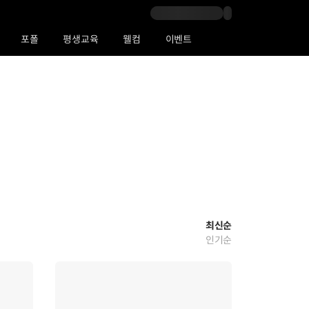
포폴
평생교육
웰컴
이벤트
최신순
인기순