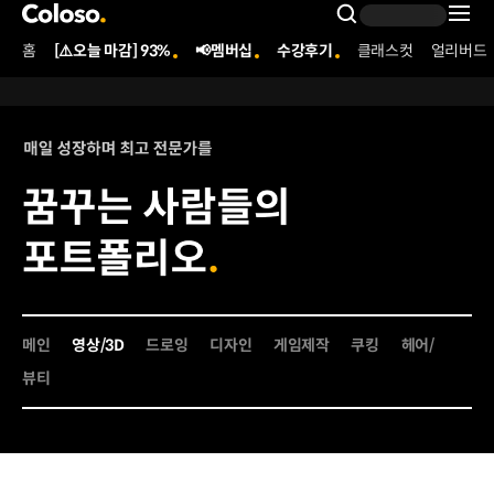
콜로소
Search Inpu
홈
[⚠️오늘 마감] 93%
📢멤버십
수강후기
클래스컷
얼리버드
Coloso Menu
포트폴리오-영상디자인-상세페이지-70
Details
메인
영상/3D
드로잉
디자인
게임제작
쿠킹
헤어/
뷰티