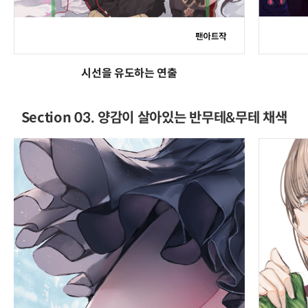
시선을 유도하는 연출
Section 03. 양감이 살아있는 반무테&무테 채색