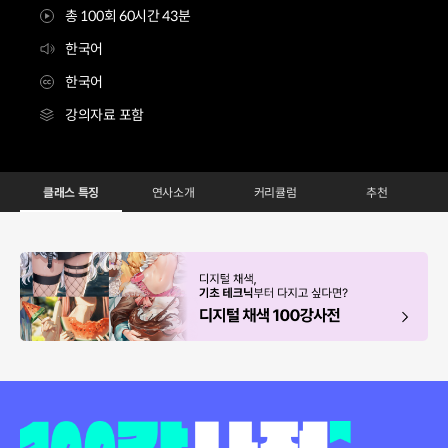
총 100회 60시간 43분
한국어
한국어
강의자료 포함
나의 스타일을 찾아가는 다양한 채색 기법 100강사전
Configuration Information Shortcuts
Details
클래스 특징
연사소개
커리큘럼
추천