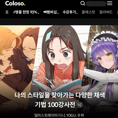
콜로소
Search Inpu
홈
⚡앵콜 한정 93%
📢멤버십
수강후기
클래스컷
얼리버드
Coloso Menu
드로잉
캐릭터
나의 스타일을 찾아가는 다양한 채색
기법 100강사전
일러스트레이터 디니, YOGU, 우햐