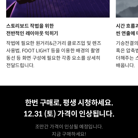
스토리보드 작법을 위한
시간 흐름
전반적인 레이아웃 익히기
씬 연출에 
작법에 필요한 원거리&근거리 클로즈업 및 렌즈
기승전결의 
사용법, FOOT LIGHT 등을 이용한 배경의 촬영
혹은 압축법
동선 등 화면 구성에 필요한 각종 요소를 상세히
더해주는 스
전달드립니다.
배웁니다.
평생 수강
최저가
한번 구매로, 평생 시청하세요.
12.31 (토)
가격이 인상됩니다.
조만간 가격이 인상될 예정입니다.
지금 구매하세요!