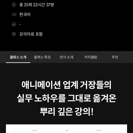
총 35회 22시간 37분
한국어
-
강의자료 포함
애니메이션 실무 핵심, 스토리보드&동화 Class - 김복심, 김기두
Configuration Information Shortcuts
Det
클래스 소개
클래스 특징
연사 소개
커리큘럼
추천
클래스 소개
애니메이션 업계 거장들의
실무 노하우를 그대로 옮겨온
뿌리 깊은 강의!