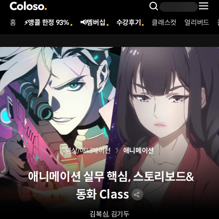
콜로소
Search Inpu
홈
⚡앵콜 한정 93%
📢멤버십
수강후기
클래스컷
얼리버드
Coloso Menu
영상/애니메이션
애니메이션
애니메이션 실무 핵심, 스토리보드&
동화 Class
김복심, 김기두