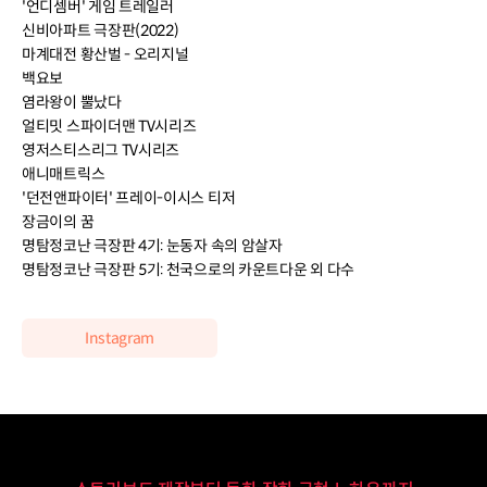
'언디셈버' 게임 트레일러
신비아파트 극장판(2022)
마계대전 황산벌 - 오리지널
백요보
염라왕이 뿔났다
얼티밋 스파이더맨 TV시리즈
영저스티스리그 TV시리즈
애니매트릭스
'던전앤파이터' 프레이-이시스 티저
장금이의 꿈
명탐정코난 극장판 4기: 눈동자 속의 암살자
명탐정코난 극장판 5기: 천국으로의 카운트다운 외 다수
Instagram