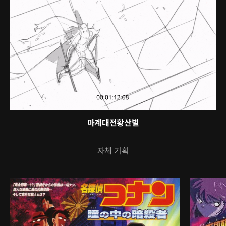
마계대전황산벌
자체 기획