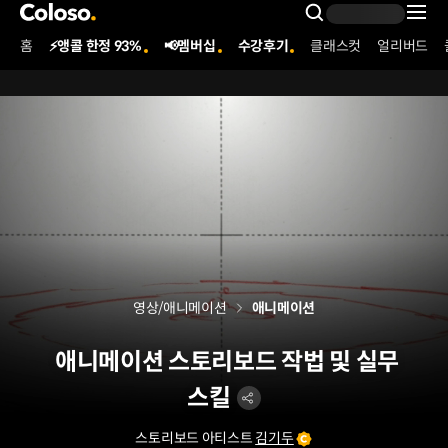
콜로소
Search Inpu
홈
⚡앵콜 한정 93%
📢멤버십
수강후기
클래스컷
얼리버드
Coloso Menu
영상/애니메이션
애니메이션
애니메이션 스토리보드 작법 및 실무
스킬
스토리보드 아티스트
김기두