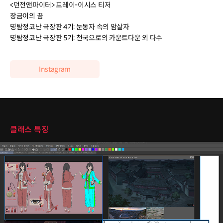
<던전앤파이터> 프레이-이시스 티저
장금이의 꿈
명탐정코난 극장판 4기: 눈동자 속의 암살자
명탐정코난 극장판 5기: 천국으로의 카운트다운 외 다수
Instagram
클래스 특징
클래스 특징