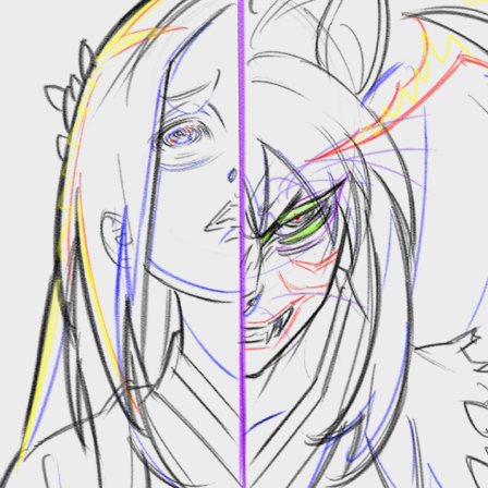
스토리보드 아티스트 김기두
현) STUDIO SHOE소속 감독
이력 및 경력
[이력]
중국 빌리빌리
국내 CMC media
중국 HAOLINERS
미국 WARNER BROS