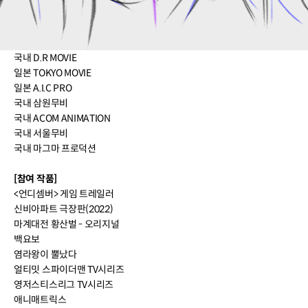
국내 D.R MOI
일본 SUNRISE ANIMATION
일본 MADHOUSE
국내 D.R MOVIE
일본 TOKYO MOVIE
일본 A.I.C PRO
국내 삼원무비
국내 ACOM ANIMATION
국내 서울무비
국내 마그마 프로덕션
[참여 작품]
<언디셈버> 게임 트레일러
신비아파트 극장판(2022)
마계대전 황산벌 - 오리지널
백요보
염라왕이 뿔났다
얼티밋 스파이더맨 TV시리즈
영저스티스리그 TV시리즈
애니매트릭스