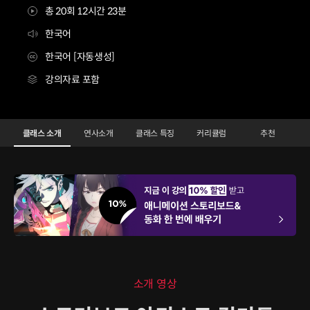
총 20회 12시간 23분
한국어
한국어 [자동생성]
강의자료 포함
스토리보드아티스트 김기두
Configuration Information Shortcuts
Details
클래스 소개
연사소개
클래스 특징
커리큘럼
추천
클래스 소개
소개 영상