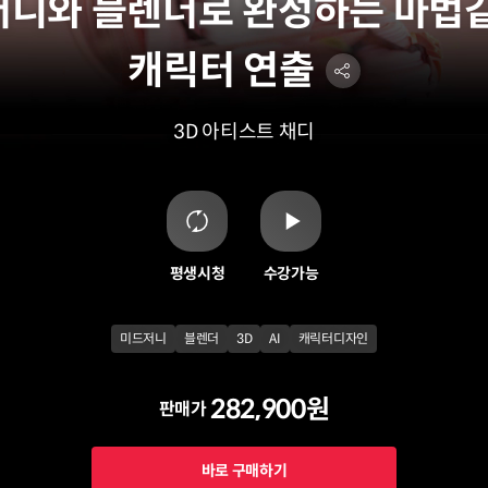
니와 블렌더로 완성하는 마법같
캐릭터 연출
3D 아티스트 채디
평생시청
수강가능
미드저니
블렌더
3D
AI
캐릭터디자인
282,900원
판매가
바로 구매하기