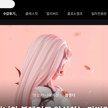
수강후기
클래스컷
얼리버드
콜로소캠프
일러전용관
영상/애니메이션
블렌더