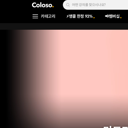
콜로소
Search Input
카테고리
⚡앵콜 한정 93%
📢멤버십
Coloso Menu