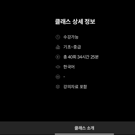
클래스 상세 정보
수강가능
기초~중급
총 40회 34시간 25분
한국어
-
강의자료 포함
3D아티스트 채디
Configuration Information Shortcuts
Details
클래스 소개