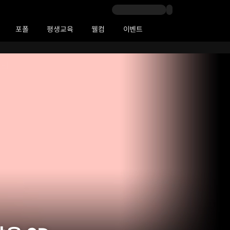
포폴
평생교육
웰컴
이벤트