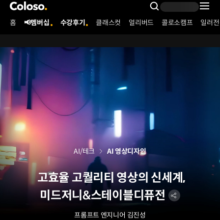
콜로소
Search Inpu
홈
📢멤버십
수강후기
클래스컷
얼리버드
콜로소캠프
일러전
Coloso Menu
AI/테크
AI 영상디자인
고효율 고퀄리티 영상의 신세계,
미드저니&스테이블디퓨전
프롬프트 엔지니어
김진성