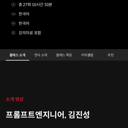
총 27회 10시간 53분
한국어
한국어
강의자료 포함
프롬프트엔지니어 김진성
Configuration Information Shortcuts
Details
클래스 소개
연사 소개
클래스 특징
커리큘럼
추천
클래스 소개
소개 영상
프롬프트엔지니어, 김진성