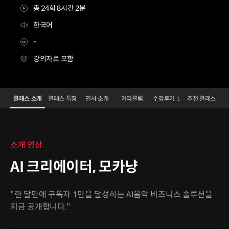
총 24회 8시간 2분
한국어
-
강의자료 포함
AI 아티스트 모카냥
Configuration Information Shortcuts
Details
클래스 소개
클래스 특징
연사 소개
커리큘럼
수강후기
추천 클래스
1
클래스 소개
소개 영상
AI 크리에이터, 모카냥
"한 달만에 구독자 1만을 달성하는 AI음악 비즈니스 솔루션을
지금 공개합니다."