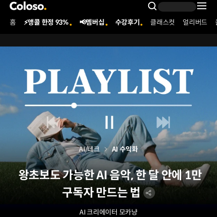
콜로소
Search Inpu
홈
⚡앵콜 한정 93%
📢멤버십
수강후기
클래스컷
얼리버드
Coloso Menu
AI/테크
AI 수익화
왕초보도 가능한 AI 음악, 한 달 안에 1만
구독자 만드는 법
AI 크리에이터
모카냥