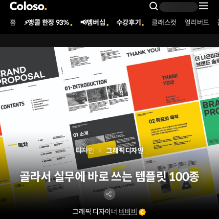
콜로소
Search Inpu
홈
⚡앵콜 한정 93%
📢멤버십
수강후기
클래스컷
얼리버드
Coloso Menu
디자인
그래픽디자인
골라서 실무에 바로 쓰는 템플릿 100종
그래픽 디자이너
비비비