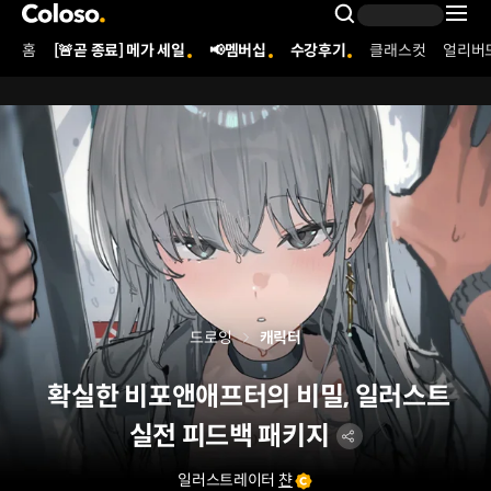
콜로소
Search Inpu
홈
[🚨곧 종료] 메가 세일
📢멤버십
수강후기
클래스컷
얼리버
Coloso Menu
드로잉
캐릭터
확실한 비포앤애프터의 비밀, 일러스트
실전 피드백 패키지
일러스트레이터
챤