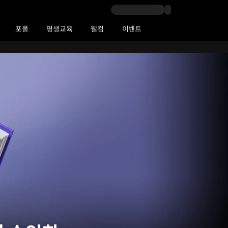
포폴
평생교육
웰컴
이벤트