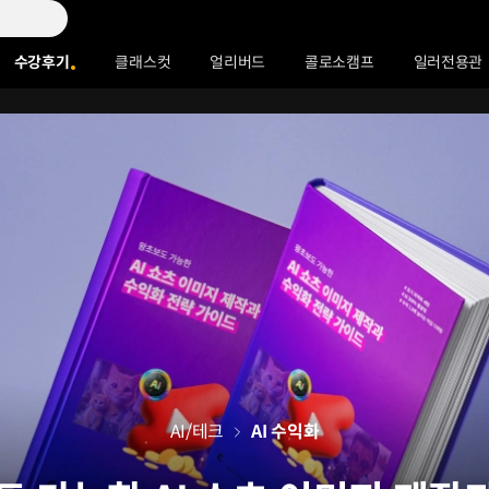
수강후기
클래스컷
얼리버드
콜로소캠프
일러전용관
AI/테크
AI 수익화