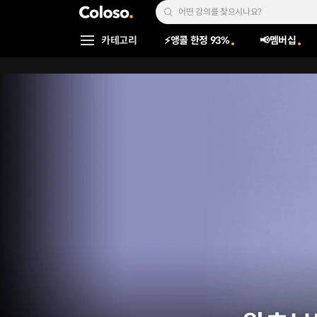
콜로소
Search Input
카테고리
⚡앵콜 한정 93%
📢멤버십
Coloso Menu