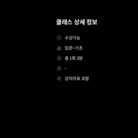
클래스 상세 정보
수강가능
입문~기초
총 1회 2분
-
강의자료 포함
[asset]돈버는 온라인자판기
Details